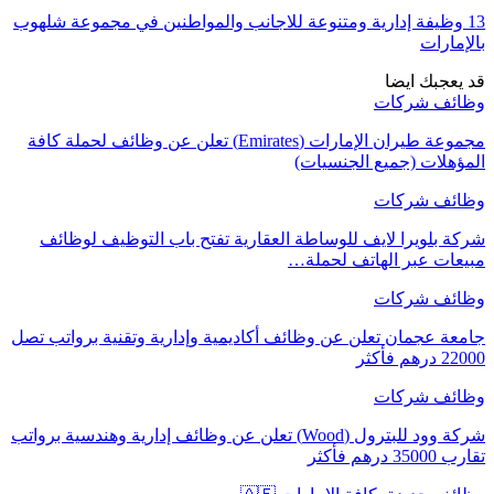
13 وظيفة إدارية ومتنوعة للاجانب والمواطنين في مجموعة شلهوب
بالإمارات
قد يعجبك ايضا
وظائف شركات
مجموعة طيران الإمارات (Emirates) تعلن عن وظائف لحملة كافة
المؤهلات (جميع الجنسيات)
وظائف شركات
شركة بلويرا لايف للوساطة العقارية تفتح باب التوظيف لوظائف
مبيعات عبر الهاتف لحملة…
وظائف شركات
جامعة عجمان تعلن عن وظائف أكاديمية وإدارية وتقنية برواتب تصل
22000 درهم فأكثر
وظائف شركات
شركة وود للبترول (Wood) تعلن عن وظائف إدارية وهندسية برواتب
تقارب 35000 درهم فأكثر