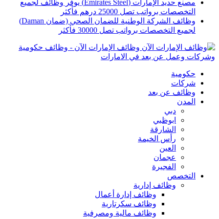
مصنع حديد الإمارات (Emirates Steel) يوفر وظائف لجميع
التخصصات برواتب تصل 25000 درهم فأكثر
وظائف الشركة الوطنية للضمان الصحي (ضمان Daman)
لجميع التخصصات برواتب تصل 30000 فأكثر
وظائف الإمارات الآن - وظائف حكومية
وشركات وعمل عن بعد في الامارات
حكومية
شركات
وظائف عن بعد
المدن
دبي
ابوظبي
الشارقة
رأس الخيمة
العين
عجمان
الفجيرة
التخصص
وظائف إدارية
وظائف إدارة أعمال
وظائف سكرتارية
وظائف مالية ومصرفية