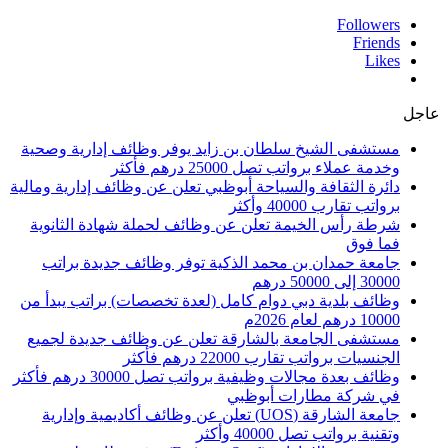
Followers
Friends
Likes
عاجل
مستشفى الشيخ سلطان بن زايد يوفر وظائف إدارية وصحية
وخدمة عملاء برواتب تصل 25000 درهم فأكثر
دائرة الثقافة والسياحة أبوظبي تعلن عن وظائف إدارية ومالية
برواتب تقارب 40000 وأكثر
شرطة رأس الخيمة تعلن عن وظائف لحملة شهادة الثانوية
فما فوق
جامعة حمدان بن محمد الذكية توفر وظائف جديدة براتب
30000 إلى 50000 درهم
وظائف بلدية دبي دوام كامل (لعدة تخصصات) براتب يبدأ من
10000 درهم لعام 2026م
مستشفى الجامعة بالشارقة تعلن عن وظائف جديدة لجميع
الجنسيات برواتب تقارب 22000 درهم فأكثر
وظائف بعدة مجالات وظيفية برواتب تصل 30000 درهم فأكثر
في شركة مطارات أبوظبي
جامعة الشارقة (UOS) تعلن عن وظائف أكاديمية وإدارية
وتقنية برواتب تصل 40000 وأكثر