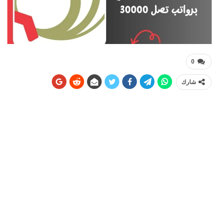
0
شارك