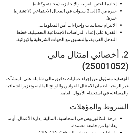
إجادة اللغتين العربية والإنجليزية (محادثة وكتابة).
خبرة من 0 إلى 2 سنوات في المجال الاجتماعي (لا تشترط
خبرة).
الالتزام بسياسات وإجراءات أمن المعلومات.
القدرة على إعداد الدراسات الاجتماعية التفصيلية، خطط
التدخل الفردية، والتنسيق مع الجهات الشرطية والإيوائية.
2. أخصائي امتثال مالي
(25001052)
الوصف:
مسؤول عن إجراء عمليات تدقيق مالي شاملة على المنشآت
غير الربحية لضمان الامتثال للقوانين واللوائح المالية، وتعزيز الشفافية
والمساءلة في استخدام الأموال العامة.
الشروط والمؤهلات
درجة البكالوريوس في المحاسبة، المالية، إدارة الأعمال، أو ما
يعادلها من جامعة معتمدة.
شهادات مهنية مفضلة مثل: CPA، CIA، CFE.