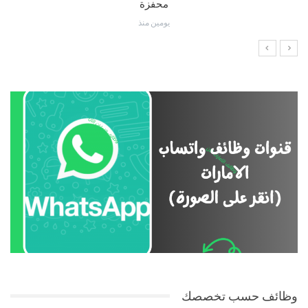
محفزة
يومين منذ
وظائف حسب تخصصك