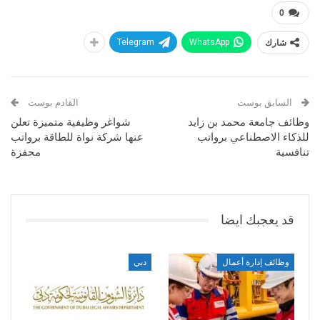
0
شارك
WhatsApp
Telegram
السابق بوست
القادم بوست
وظائف جامعة محمد بن زايد
شواغر وظيفية متميزة تعلن
للذكاء الاصطناعي برواتب
عنها شركة نواة للطاقة برواتب
تنافسية
محفزة
قد يعجبك ايضا
وظائف إدارة أعمال
دبي