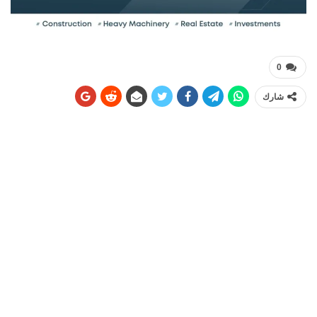
0
شارك