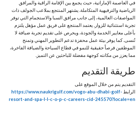
في العاصمة الإماراتية، حيث يجمع بين الإقامة الراقية والمرافق
الرياضية والترفيهية المتكاملة. يشتهر المنتجع بملاعب الجولف ذات
المواصفات العالمية، إلى جانب مرافق السبا والاستجمام التي توفر
تجربة استثنائية للزوار. يعتمد المنتجع على فريق عمل مؤهل يلتزم
بأعلى معايير الخدمة والجودة، ويحرص على تقديم تجربة ضيافة لا
تُنسى. كما يوفر بيئة عمل محفزة تدعم التطوير المهني وتمنح
الموظفين فرصاً حقيقية للنمو في قطاع السياحة والضيافة الفاخرة،
مما يعزز من مكانته كوجهة مفضلة للباحثين عن التميز.
طريقة التقديم
التقديم يتم من خلال الموقع على
الرابط
https://www.naukrigulf.com/vogo-abu-dhabi-golf-
resort-and-spa-l-l-c-o-p-c-careers-cid-245570?locale=en