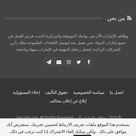
من نحن
وظائف الإمارات الآن هي بوابتك الموثوقة والمركزية لأحدث فرص العمل في
جميع إمارات الدولة. نحن نعمل بجد لنوصل الكفاءات الطموحة مثلك بأبرز
الشركات الرائدة، لنجعل رحلتك المهنية في الإمارات سهلة وناجحة.
اتصل بنا
سياسة الخصوصية
حقوق التأليف
إخلاء المسؤولية
إبلاغ عن إعلان مخالف
© 2026 - وظائف الامارات الان - Uae jobs now. All Rights Reserved.
يستخدم هذا الموقع ملفات تعريف الارتباط لتحسين تجربتك. سنفترض أنك
Website Design:
uaejobsnow
موافق على ذلك ، ولكن يمكنك إلغاء الاشتراك إذا كنت ترغب في ذلك.