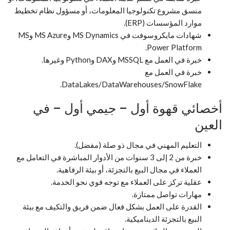
منسق مشروع تكنولوجيا المعلومات، أو مسؤول نظام تخطيط
موارد المؤسسات (ERP).
شهادات مايكروسوفت في MS Dynamics وMS Azure وMS
Power Platform.
خبرة في العمل مع MSSQL وDAX وPython وغيرها.
خبرة في العمل مع
DataLakes/DataWarehouses/SnowFlake.
أخصائي قهوة أول – جيمي أول – في
العين
التعليم المهني في مجال ذو صلة (مفضل).
خبرة من 2 إلى 3 سنوات من الأدوار المباشرة في التعامل مع
العملاء في مجال البيع بالتجزئة، أو بيئة الرفاهية.
عقلية تركز على العملاء مع توجه قوي نحو الخدمة.
مهارات تواصل ممتازة.
القدرة على العمل بشكل فعال ضمن فريق والتكيف مع بيئة
البيع بالتجزئة الديناميكية.