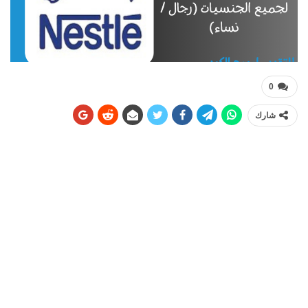
0
شارك