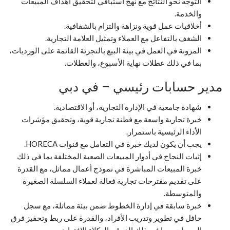
التوجه نحو النتائج مع نهج استباقي لتحقيق أهداف المبيعات
والخدمة.
أخلاقيات عمل قوية ونزاهة والتزام بالشفافية.
الشغف بالتفاعل مع العملاء وتمثيل العلامة التجارية.
المرونة في العمل في بيئة البيع بالتجزئة القائمة على الورديات،
بما في ذلك عطلات نهاية الأسبوع، والعطلات.
مدير حسابات رئيسي – في دبي
شهادة جامعية في الإدارة التجارية، أو الاقتصادية.
خبرة تجارية واسعة مع فطنة تجارية قوية، وتحقيق مؤشرات
الأداء الرئيسية باستمرار.
يجب أن يكون لديك خبرة في التعامل مع قنوات HORECA.
إثبات النجاح في أدوار المبيعات الصعبة المختلفة بما في ذلك
خبرة المبيعات المباشرة في نموذج أعمال مماثل، مع القدرة
على تقديم مقترحات تجارية فعالة لعملاء السلسلة الصغيرة
والمتوسطة.
خبرة سابقة في إدارة الخطوط ضمن بيئة مماثلة، مع سجل
حافل في تطوير وتدريب الأفراد، والقدرة على ربط وتحفيز فرق
المبيعات، بما في ذلك الفرق والوكلاء الافتراضيين.