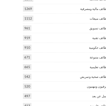
ائف مالية ومصرفية
1269
ائف مبيعات
1112
ائف تسويق
961
ائف تقنية
919
ائف حكومية
910
ائف متنوعة
671
ائف تعليمية
665
ائف صحية وتمريض
542
فيون ومهنيون
520
ل عن بعد
497
ائف قانونية
413