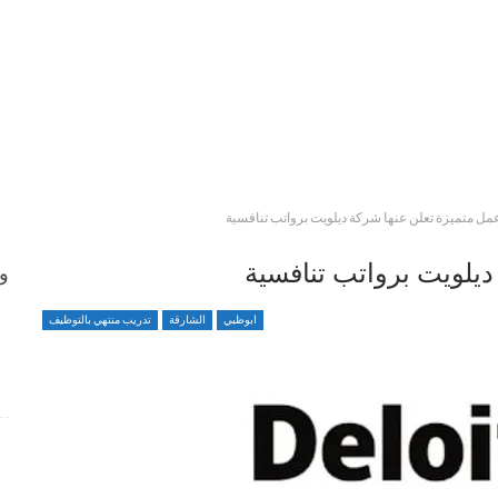
مل متميزة تعلن عنها شركة ديلويت برواتب تنافسية
يلويت برواتب تنافسية
وظ
ابوظبي
الشارقة
تدريب منتهي بالتوظيف
وظائف متميزة ضمن بيئة عمل مهنية برواتب محفزة
4 أسابيع منذ
شواغر وظيفية بمجال التمريض لدى Elite Plastic And
Cosmetic Group
4 أسابيع منذ