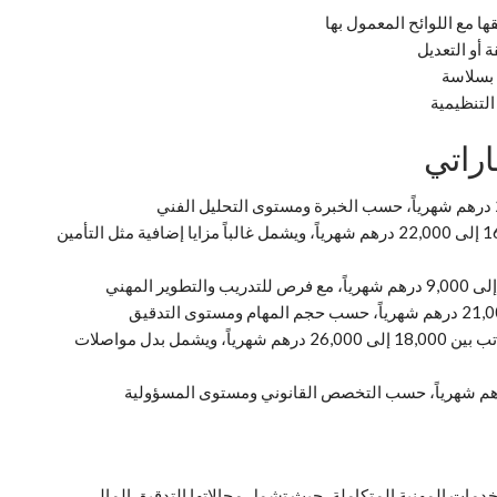
ا مع اللوائح المعمول بها
 أو التعديل
 بسلاسة
التنظيمية
اراتي
شريك مشارك – الجودة والمخاطر والأمن: من 16,000 إلى 22,000 درهم شهرياً، ويشمل غالباً مزايا إضافية مثل التأمين
شريك أول – الضرائب والشؤون القانونية: يتراوح الراتب بين 18,000 إلى 26,000 درهم شهرياً، ويشمل بدل مواصلات
دمات المهنية المتكاملة، حيث تشمل مجالاتها التدقيق المالي،