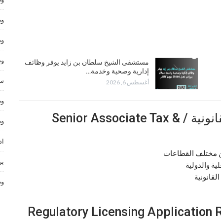
وظ
وظ
وظ
مستشفى الشيخ سلطان بن زايد يوفر وظائف
إدارية وصحية وخدمة…
سا
أغسطس 6, 2026
وظ
شريك أول – الضرائب والشؤون القانونية / Senior Associate Tax &
وظ
اد
من مختلف القطاعات
بر
ة والدولية
لقانونية
وظ