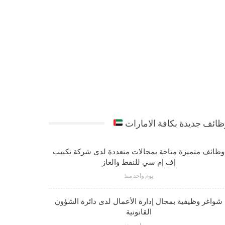
ائف جديدة بكافة الامارات
وظائف متميزة متاحة بمجالات متعددة لدى شركة تكنيب
شواغر وظي
إف إم سي للنفط والغاز
يوم واحد منذ
شواغر وظيفية بمجال إدارة الأعمال لدى دائرة الشؤون
فرص عمل مت
القانونية