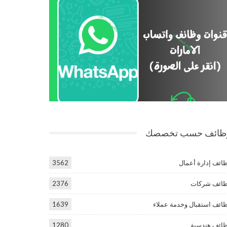
ظائف حسب تخصصك
ائف إدارة أعمال
3562
ائف شركات
2376
ائف استقبال وخدمة عملاء
1639
ائف هندسية
1280