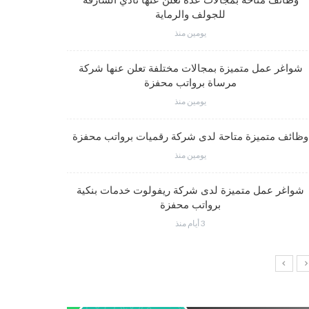
وظائف متاحة بمجالات عدة تعلن عنها نادي الشارقة
للجولف والرماية
يومين منذ
فرص عم
شواغر عمل متميزة بمجالات مختلفة تعلن عنها شركة
مرساة برواتب محفزة
يومين منذ
شواغر وظي
وظائف متميزة متاحة لدى شركة رقميات برواتب محفزة
يومين منذ
شواغر عمل متميزة لدى شركة ريفولوت خدمات بنكية
وظائف إدار
برواتب محفزة
3 أيام منذ