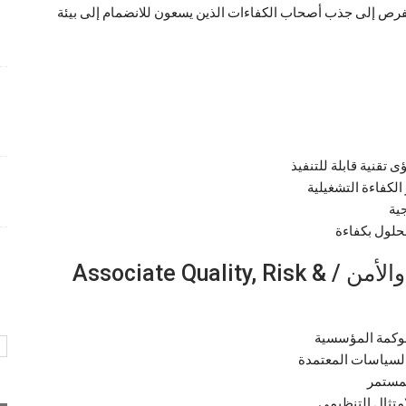
لفرص إلى جذب أصحاب الكفاءات الذين يسعون للانضمام إلى بيئة
شواغر وظيفية متميزة بمجال التسويق برواتب تنافسية
4 أسابيع منذ
فرص عمل إدارية لدى Care24 Health Care برواتب
محفزة
4 أسابيع منذ
 تقنية قابلة للتنفيذ
وظائف متميزة تعلن عنها طيران أبوظبي بمجالات عدة و
لكفاءة التشغيلية
ببيئة عمل احترافية
جية
4 أسابيع منذ
حلول بكفاءة
شريك مشارك – الجودة والمخاطر والأمن / Associate Quality, Risk &
لحوكمة المؤسسية
السياسات المعتمدة
لمستمر
متثال التنظيمي