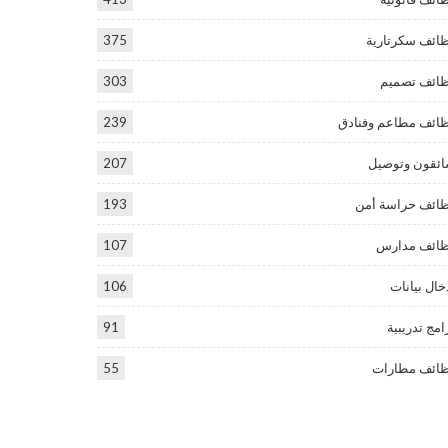
ائف سكرتارية
375
ائف تصميم
303
ائف مطاعم وفنادق
239
ئقون وتوصيل
207
ائف حراسة أمن
193
ائف مدارس
107
خال بيانات
106
امج تدريبية
91
ائف مطارات
55