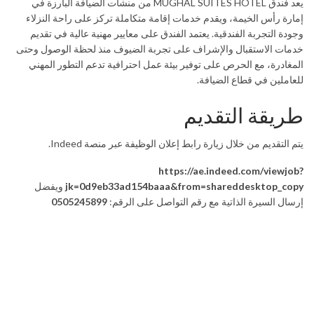
يعد فندق MUGHAL SUITES HOTEL من منشآت الضيافة البارزة في
إمارة رأس الخيمة، ويقدم خدمات إقامة متكاملة تركز على راحة النزلاء
وجودة التجربة الفندقية. يعتمد الفندق على معايير مهنية عالية في تقديم
خدمات الاستقبال والإشراف على تجربة الضيوف منذ لحظة الوصول وحتى
المغادرة، مع الحرص على توفير بيئة عمل احترافية تدعم التطور المهني
للعاملين في قطاع الضيافة.
طريقة التقديم
يتم التقديم من خلال زيارة رابط إعلان الوظيفة عبر منصة Indeed.
https://ae.indeed.com/viewjob?
jk=0d9eb33ad154baaa&from=shareddesktop_copy
ويفضل
إرسال السيرة الذاتية مع رقم التواصل على الرقم:
0505245899