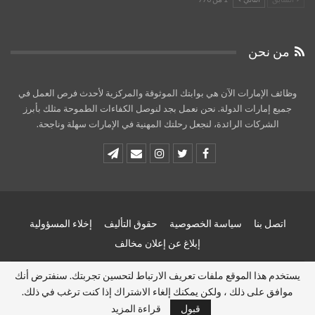
من نحن
وظائف الإمارات الآن هي بوابتك الموثوقة والمركزية لأحدث فرص العمل في
جميع إمارات الدولة. نحن نعمل بجد لنوصل الكفاءات الطموحة مثلك بأبرز
الشركات الرائدة، لنجعل رحلتك المهنية في الإمارات سهلة وناجحة.
اتصل بنا
سياسة الخصوصية
حقوق التأليف
إخلاء المسؤولية
إبلاغ عن إعلان مخالف
يستخدم هذا الموقع ملفات تعريف الارتباط لتحسين تجربتك. سنفترض أنك
© 2026 - وظائف الامارات الان - Uae jobs now. All Rights Reserved.
موافق على ذلك ، ولكن يمكنك إلغاء الاشتراك إذا كنت ترغب في ذلك.
Website Design:
uaejobsnow
قبول
قراءة المزيد