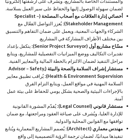
والمستندات الخاصة بالمشاريع، ويُشرف على أرشفتها إلكترونيًا
لضمان سهولة الوصول إليها والحفاظ على سير العمل بسلاسة.
أخصائي إدارة العلاقات مع أصحاب المصلحة (Specialist –
Stakeholder Management):
يُعزز التواصل الفعّال مع
الشركاء والجهات المعنية، ويعمل على ضمان التفاهم والتنسيق
بين مختلف الأطراف المشاركة في المشاريع.
مسّاح مشاريع أول (Senior Project Surveyor):
يتكفل بإعداد
تقديرات التكاليف ووضع الميزانيات التفصيلية للمشاريع، ويتابع
مراحل التنفيذ لضمان الالتزام بالخطة المالية والمعايير الفنية.
مستشار إشراف السلامة والصحة والبيئة (Advisor – Safety,
Health & Environment Supervision):
يُراقب تطبيق معايير
السلامة المهنية في مواقع العمل، ويتابع التزام الفرق
بالإجراءات البيئية والصحية بشكل يومي للحفاظ على بيئة عمل
آمنة.
مستشار قانوني (Legal Counsel):
يُقدّم المشورة القانونية
للإدارة العليا، ويُشرف على صياغة العقود ومراجعتها، مع ضمان
توافقها مع القوانين المحلية والدولية.
مهندس معماري (Architect):
يُصمم المشاريع المعمارية ويُتابع
تنفيذها ميدانيًا، لضمان ترجمة الرؤية التصميمية إلى واقع