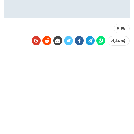
0
شارك