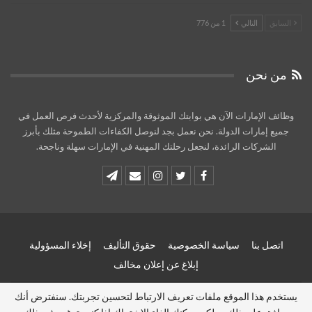
السابق
التالي
1 من 776
من نحن
وظائف الإمارات الآن هي بوابتك الموثوقة والمركزية لأحدث فرص العمل في
جميع إمارات الدولة. نحن نعمل بجد لنوصل الكفاءات الطموحة مثلك بأبرز
الشركات الرائدة، لنجعل رحلتك المهنية في الإمارات سهلة وناجحة.
اتصل بنا
سياسة الخصوصية
حقوق التأليف
إخلاء المسؤولية
إبلاغ عن إعلان مخالف
يستخدم هذا الموقع ملفات تعريف الارتباط لتحسين تجربتك. سنفترض أنك
© 2026 - وظائف الامارات الان - Uae jobs now. All Rights Reserved.