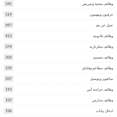
وظائف صحية وتمريض
541
حرفيون ومهنيون
519
عمل عن بعد
497
وظائف قانونية
413
وظائف سكرتارية
374
وظائف تصميم
303
وظائف مطاعم وفنادق
239
سائقون وتوصيل
207
وظائف حراسة أمن
193
وظائف مدارس
107
ادخال بيانات
106