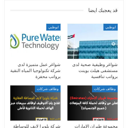
قد يعجبك ايضا
ابوظبي
ابوظبي
شواغر وظيفية صحية لدى
شواغر عمل متميزة لدى
مستشفى هيلث بوينت
شركة تكنولوجيا المياه النقية
برواتب تنافسية
برواتب محفزة
وظائف شركات
وظائف شركات
مجموعة طيران الإمارات
شركة بلويرا لايف للوساطة