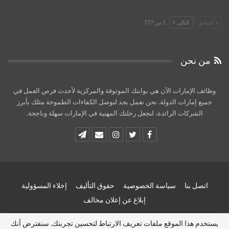
السابق
التالي
1 من 777
من نحن
وظائف الإمارات الآن هي بوابتك الموثوقة والمركزية لأحدث فرص العمل في
جميع إمارات الدولة. نحن نعمل بجد لنوصل الكفاءات الطموحة مثلك بأبرز
الشركات الرائدة، لنجعل رحلتك المهنية في الإمارات سهلة وناجحة.
اتصل بنا
سياسة الخصوصية
حقوق التأليف
إخلاء المسؤولية
إبلاغ عن إعلان مخالف
يستخدم هذا الموقع ملفات تعريف الارتباط لتحسين تجربتك. سنفترض أنك
© 2026 - وظائف الامارات الان - Uae jobs now. All Rights Reserved.