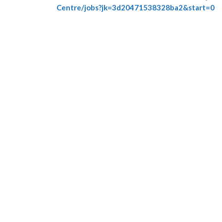
Centre/jobs?jk=3d20471538328ba2&start=0