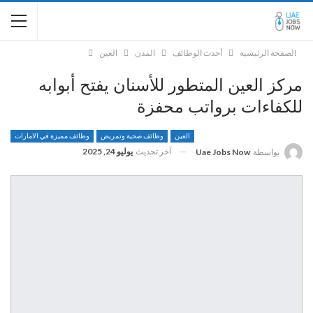
الصفحة الرئيسية
أحدث الوظائف
المدن
العين
مركز العين المتطور للأسنان يفتح أبوابه
للكفاءات برواتب محفزة
العين
وظائف صحية وتمريض
وظائف مميزة في الامارات
آخر تحديث
يوليو 24, 2025
بواسطة
Uae Jobs Now