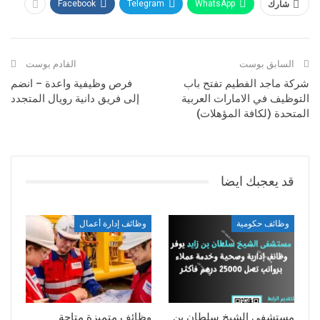
شارك
WhatsApp
Telegram
Facebook
السابق بوست
القادم بوست
شركة ماجد الفطيم تفتح باب
فرص وظيفية واعدة – انضم
التوظيف في الامارات العربية
إلى فريق دانية رويال المتجدد
المتحدة (لكافة المؤهلات)
قد يعجبك ايضا
وظائف حكومية
وظائف إدارة أعمال
مستشفى الشيخ سلطان بن
وظائف متميزة متاحة