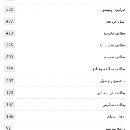
حرفيون ومهنيون
520
عمل عن بعد
497
وظائف قانونية
413
وظائف سكرتارية
375
وظائف تصميم
303
وظائف مطاعم وفنادق
239
سائقون وتوصيل
207
وظائف حراسة أمن
193
وظائف مدارس
107
ادخال بيانات
106
برامج تدريبية
91