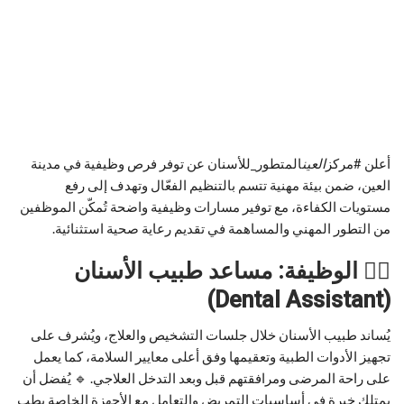
أعلن #مركز
العين
المتطور_للأسنان عن توفر فرص وظيفية في مدينة
العين، ضمن بيئة مهنية تتسم بالتنظيم الفعّال وتهدف إلى رفع
مستويات الكفاءة، مع توفير مسارات وظيفية واضحة تُمكّن الموظفين
من التطور المهني والمساهمة في تقديم رعاية صحية استثنائية.
👩‍⚕️
الوظيفة: مساعد طبيب الأسنان
(Dental Assistant)
يُساند طبيب الأسنان خلال جلسات التشخيص والعلاج، ويُشرف على
تجهيز الأدوات الطبية وتعقيمها وفق أعلى معايير السلامة، كما يعمل
على راحة المرضى ومرافقتهم قبل وبعد التدخل العلاجي. 🔹 يُفضل أن
يمتلك خبرة في أساسيات التمريض والتعامل مع الأجهزة الخاصة بطب