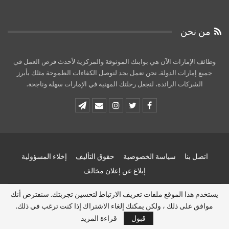
من نحن
وظائف الإمارات الآن هي بوابتك الموثوقة والمركزية لأحدث فرص العمل في
جميع إمارات الدولة. نحن نعمل بجد لنوصل الكفاءات الطموحة مثلك بأبرز
الشركات الرائدة، لنجعل رحلتك المهنية في الإمارات سهلة وناجحة.
اتصل بنا
سياسة الخصوصية
حقوق التأليف
إخلاء المسؤولية
إبلاغ عن إعلان مخالف
يستخدم هذا الموقع ملفات تعريف الارتباط لتحسين تجربتك. سنفترض أنك
© 2026 - وظائف الامارات الان - Uae jobs now. All Rights Reserved.
موافق على ذلك ، ولكن يمكنك إلغاء الاشتراك إذا كنت ترغب في ذلك.
Website Design:
uaejobsnow
قبول
قراءة المزيد