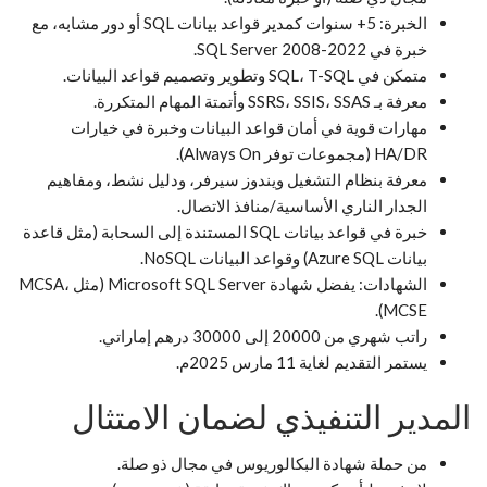
الخبرة: 5+ سنوات كمدير قواعد بيانات SQL أو دور مشابه، مع
خبرة في SQL Server 2008-2022.
متمكن في SQL، T-SQL وتطوير وتصميم قواعد البيانات.
معرفة بـ SSRS، SSIS، SSAS وأتمتة المهام المتكررة.
مهارات قوية في أمان قواعد البيانات وخبرة في خيارات
HA/DR (مجموعات توفر Always On).
معرفة بنظام التشغيل ويندوز سيرفر، ودليل نشط، ومفاهيم
الجدار الناري الأساسية/منافذ الاتصال.
خبرة في قواعد بيانات SQL المستندة إلى السحابة (مثل قاعدة
بيانات Azure SQL) وقواعد البيانات NoSQL.
الشهادات: يفضل شهادة Microsoft SQL Server (مثل MCSA،
MCSE).
راتب شهري من 20000 إلى 30000 درهم إماراتي.
يستمر التقديم لغاية 11 مارس 2025م.
المدير التنفيذي لضمان الامتثال
من حملة شهادة البكالوريوس في مجال ذو صلة.