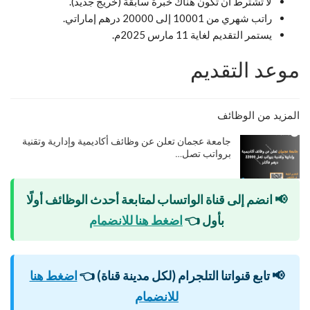
لا تشترط أن تكون هناك خبرة سابقة (خريج جديد).
راتب شهري من 10001 إلى 20000 درهم إماراتي.
يستمر التقديم لغاية 11 مارس 2025م.
موعد التقديم
المزيد من الوظائف
جامعة عجمان تعلن عن وظائف أكاديمية وإدارية وتقنية
برواتب تصل…
📢 انضم إلى قناة الواتساب لمتابعة أحدث الوظائف أولًا
بأول
👈
اضغط هنا للانضمام
📢 تابع قنواتنا التلجرام (لكل مدينة قناة)
👈
اضغط هنا
للانضمام