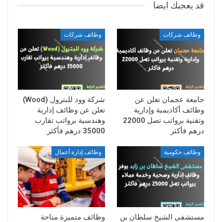
قد يعجبك ايضا
وظائف شركات
وظائف شركات
جامعة عجمان تعلن عن
شركة وود للبترول (Wood)
وظائف أكاديمية وإدارية
تعلن عن وظائف إدارية
وتقنية برواتب تصل 22000
وهندسية برواتب تقارب
درهم فأكثر
35000 درهم فأكثر
وظائف حكومية
وظائف إدارة أعمال
مستشفى الشيخ سلطان بن
وظائف متميزة متاحة