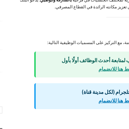
شواغر وظيفية متميزة بمجال التسويق برواتب تنافسية
تعزيز مكانته الرائدة في القطاع المصرفي.
4 أسابيع منذ
فرص عمل إدارية لدى Care24 Health Care برواتب
محفزة
4 أسابيع منذ
 مع التركيز على المسميات الوظيفية التالية:
وظائف متميزة تعلن عنها طيران أبوظبي بمجالات عدة و
 لمتابعة أحدث الوظائف أولًا بأول
ببيئة عمل احترافية
 هنا للانضمام
4 أسابيع منذ
لتلجرام (لكل مدينة قناة)
 هنا للانضمام