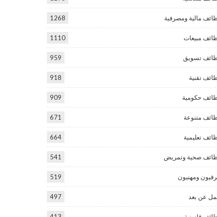
ائف مالية ومصرفية
1268
ائف مبيعات
1110
ائف تسويق
959
ائف تقنية
918
ائف حكومية
909
ائف متنوعة
671
ائف تعليمية
664
ائف صحية وتمريض
541
فيون ومهنيون
519
ل عن بعد
497
ائف قانونية
413