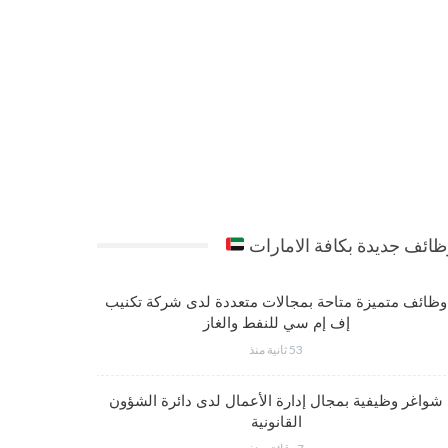
ائف جديدة بكافة الامارات
وظائف متميزة متاحة بمجالات متعددة لدى شركة تكنيب
شواغر وظي
إف إم سي للنفط والغاز
53 ثانية منذ
شواغر وظيفية بمجال إدارة الأعمال لدى دائرة الشؤون
فرص عمل مت
القانونية