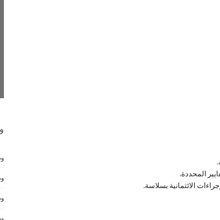
و
وظ
يير المحددة.
وظ
راءات الائتمانية بسلاسة.
وظ
وظ