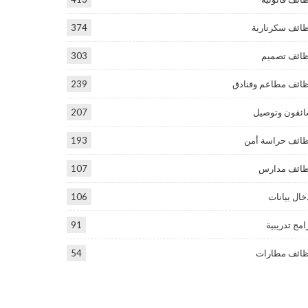
ائف سكرتارية
374
ائف تصميم
303
ائف مطاعم وفنادق
239
ئقون وتوصيل
207
ائف حراسة أمن
193
ائف مدارس
107
خال بيانات
106
امج تدريبية
91
ائف مطارات
54