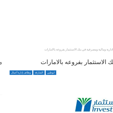
ارية ومالية ومصرفية في بنك الاستثمار بفروعه بالامارات
 الاستثمار بفروعه بالامارات
وظ
ابوظبي
الشارقة
وظائف إدارة أعمال
وظائف متميزة ضمن بيئة عمل مهنية برواتب محفزة
4 أسابيع منذ
شواغر وظيفية بمجال التمريض لدى Elite Plastic And
Cosmetic Group
4 أسابيع منذ