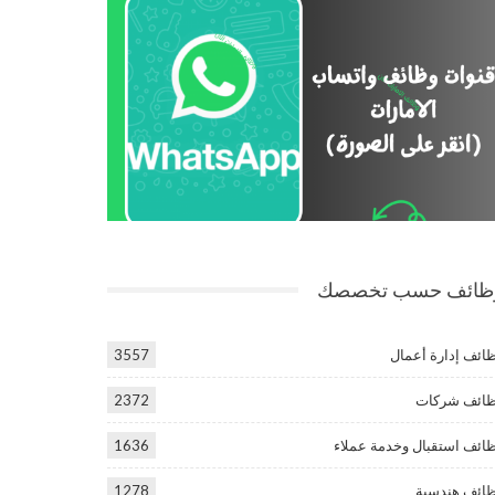
ظائف حسب تخصصك
ائف إدارة أعمال
3557
ائف شركات
2372
ائف استقبال وخدمة عملاء
1636
ائف هندسية
1278