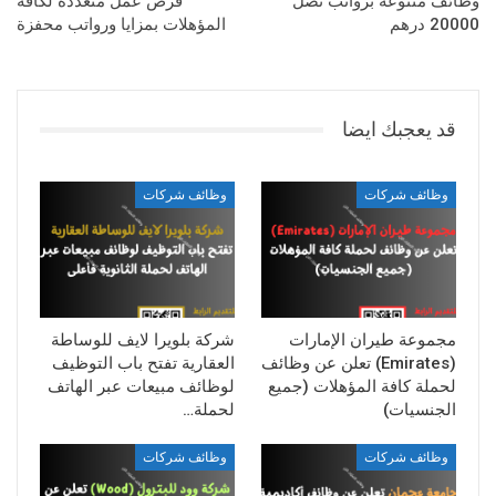
وظائف متنوعة برواتب تصل
فرص عمل متعددة لكافة
20000 درهم
المؤهلات بمزايا ورواتب محفزة
قد يعجبك ايضا
وظائف شركات
وظائف شركات
مجموعة طيران الإمارات
شركة بلويرا لايف للوساطة
(Emirates) تعلن عن وظائف
العقارية تفتح باب التوظيف
لحملة كافة المؤهلات (جميع
لوظائف مبيعات عبر الهاتف
الجنسيات)
لحملة…
وظائف شركات
وظائف شركات