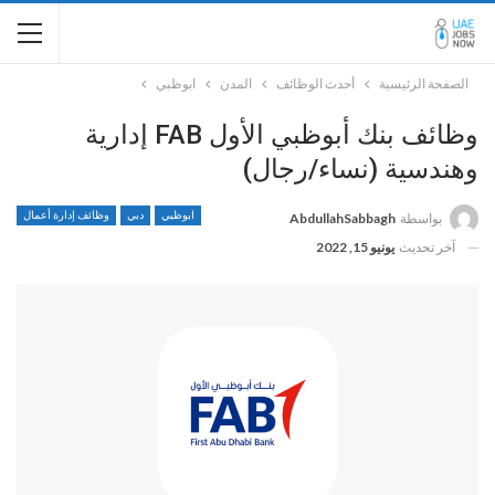
الصفحة الرئيسية
أحدث الوظائف
المدن
ابوظبي
وظائف بنك أبوظبي الأول FAB إدارية
وهندسية (نساء/رجال)
ابوظبي
دبي
وظائف إدارة أعمال
بواسطة
AbdullahSabbagh
آخر تحديث
يونيو 15, 2022