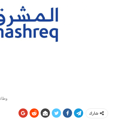
وظائ
شارك