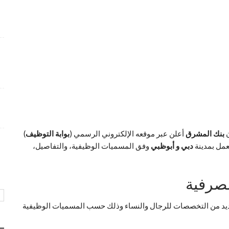
شواغر وظيفية متميزة بمجال التسويق برواتب تنافسية
4 أسابيع منذ
فرص عمل إدارية لدى Care24 Health Care برواتب
محفزة
4 أسابيع منذ
وظائف متميزة تعلن عنها طيران أبوظبي بمجالات عدة و
ببيئة عمل احترافية
4 أسابيع منذ
ن
بنك المشرق
أعلن عبر موقعه الإلكتروني الرسمي (
بوابة التوظيف
)
عمل بمدينة
دبي و أبوظبي
وفق المسميات الوظيفية، والتفاصيل،
مصرفية
عديد من التخصصات للرجال والنساء وذلك حسب المسميات الوظيفية