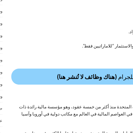
وظ
وظ
د.
وظ
ستثمار “للاماراتيين فقط”.
وظ
وظ
وظ
تلجرام
(هناك وظائف لا تُنشر هنا)
وظ
وظ
ية المتحدة منذ أكثر من خمسة عقود، وهو مؤسسة مالية رائدة ذات
حر
 العواصم المالية في العالم مع مكاتب دولية في أوروبا وآسيا
عم
وظ