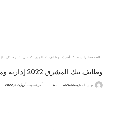
الصفحة الرئيسية
أحدث الوظائف
المدن
دبي
وظائف بنك المشرق 2022 إدارية ومصرفي
وظائف بنك المشرق 2022 إدارية ومصرفية وخدمة عملاء ( رجال / نساء)
آخر تحديث
أبريل 30, 2022
بواسطة
AbdullahSabbagh