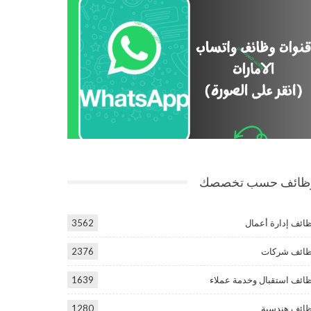
ظائف حسب تخصصك
ائف إدارة أعمال
3562
ائف شركات
2376
ائف استقبال وخدمة عملاء
1639
ائف هندسية
1280