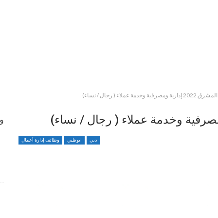
ة وخدمة عملاء ( رجال / نساء)
وظ
دبي
ابوظبي
وظائف إدارة أعمال
وظائف متميزة ضمن بيئة عمل مهنية برواتب محفزة
4 أسابيع منذ
شواغر وظيفية بمجال التمريض لدى Elite Plastic And
Cosmetic Group
4 أسابيع منذ