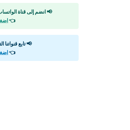
📢 انضم إلى قناة الواتساب
👈
اضغط
📢 تابع قنواتنا ا
👈
اضغط