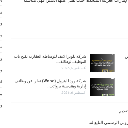
ارات العربية المتحدة، حيث يقبل عليها الكثير، فهي مناسبة
وظ
وظ
وظ
سا
تعلن عن
شركة بلويرا لايف للوساطة العقارية تفتح باب
وظ
التوظيف لوظائف…
أغسطس 6, 2026
وظ
شركة وود للبترول (Wood) تعلن عن وظائف
اد
إدارية وهندسية برواتب…
أغسطس 6, 2026
بر
وظ
قديم.
وني الرسمي التابع له.