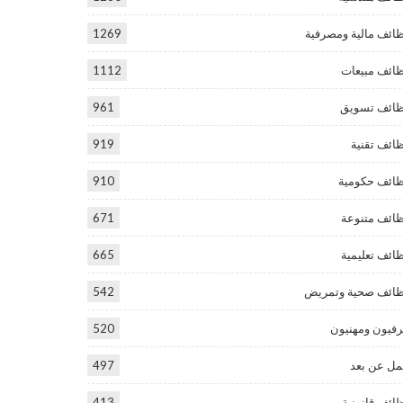
ائف مالية ومصرفية
1269
ائف مبيعات
1112
ائف تسويق
961
ائف تقنية
919
ائف حكومية
910
ائف متنوعة
671
ائف تعليمية
665
ائف صحية وتمريض
542
فيون ومهنيون
520
ل عن بعد
497
ائف قانونية
413