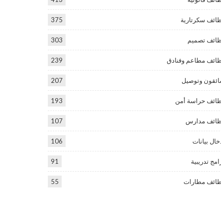
ائف سكرتارية
375
ائف تصميم
303
ائف مطاعم وفنادق
239
ئقون وتوصيل
207
ائف حراسة أمن
193
ائف مدارس
107
خال بيانات
106
امج تدريبية
91
ائف مطارات
55