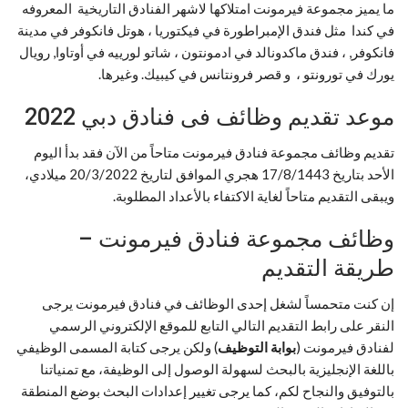
ما يميز مجموعة فيرمونت امتلاكها لاشهر الفنادق التاريخية المعروفه
في كندا مثل فندق الإمبراطورة في فيكتوريا ، هوتل فانكوفر في مدينة
فانكوفر, ، فندق ماكدونالد في ادمونتون ، شاتو لورييه في أوتاوا, رويال
يورك في تورونتو ، و قصر فرونتانس في كيبيك. وغيرها.
موعد تقديم وظائف فى فنادق دبي 2022
تقديم وظائف مجموعة فنادق فيرمونت متاحاً من الآن فقد بدأ اليوم
الأحد بتاريخ 17/8/1443 هجري الموافق لتاريخ 20/3/2022 ميلادي،
ويبقى التقديم متاحاً لغاية الاكتفاء بالأعداد المطلوبة.
وظائف مجموعة فنادق فيرمونت –
طريقة التقديم
إن كنت متحمساً لشغل إحدى الوظائف في فنادق فيرمونت يرجى
النقر على رابط التقديم التالي التابع للموقع الإلكتروني الرسمي
لفنادق فيرمونت (
بوابة التوظيف
) ولكن يرجى كتابة المسمى الوظيفي
باللغة الإنجليزية بالبحث لسهولة الوصول إلى الوظيفة، مع تمنياتنا
بالتوفيق والنجاح لكم، كما يرجى تغيير إعدادات البحث بوضع المنطقة