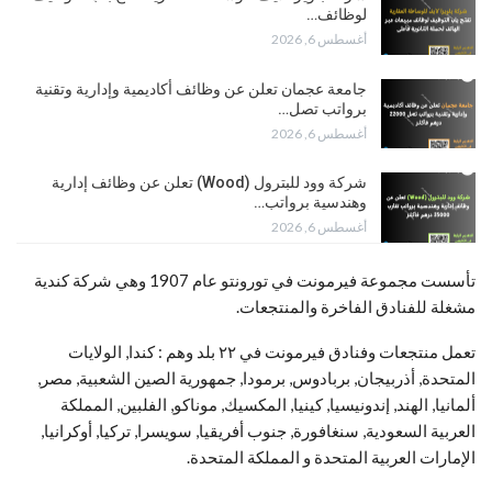
لوظائف…
أغسطس 6, 2026
جامعة عجمان تعلن عن وظائف أكاديمية وإدارية وتقنية
برواتب تصل…
أغسطس 6, 2026
شركة وود للبترول (Wood) تعلن عن وظائف إدارية
وهندسية برواتب…
أغسطس 6, 2026
تأسست مجموعة فيرمونت في تورونتو عام 1907 وهي شركة كندية
مشغلة للفنادق الفاخرة والمنتجعات.
تعمل منتجعات وفنادق فيرمونت في ٢٢ بلد وهم : كندا, الولايات
المتحدة, أذربيجان, بربادوس, برمودا, جمهورية الصين الشعبية, مصر,
ألمانيا, الهند, إندونيسيا, كينيا, المكسيك, موناكو, الفلبين, المملكة
العربية السعودية, سنغافورة, جنوب أفريقيا, سويسرا, تركيا, أوكرانيا,
الإمارات العربية المتحدة و المملكة المتحدة.