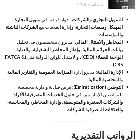
أغسطس 6, 2026
التمويل التجاري والشركات:
أدوار قيادية في
تمويل التجارة
المهيكل
و
مبيعات التجارة
، وإدارة العلاقات مع
الشركات الناشئة
والمؤسسات
.
المخاطر والامتثال المالي:
مديرون متخصصون في
تحليل
بيانات الجرائم المالية
، و
إطار المخاطر التشغيلية
، و
العناية
الواجبة للعملاء (CDD)
، والامتثال للوائح الدولية مثل
(FATCA &
.
CRS)
الإدارة المالية:
مديرو إدارة
الميزانية العمومية
و
التقارير المالية
و
المحاسبة المالية
.
التوطين (Emiratization):
فرص قيادية وإدارية مخصصة
للمواطنين الإماراتيين في
حلول الخدمات المصرفية للأفراد
والشركات الصغيرة والمتوسطة، وإدارة المخاطر، والمحاسبة،
والعلاقات المصرفية للشركات
.
الرواتب التقديرية