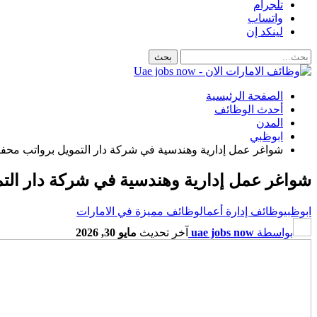
تلجرام
واتساب
لينكد إن
الصفحة الرئيسية
أحدث الوظائف
المدن
ابوظبي
شواغر عمل إدارية وهندسية في شركة دار التمويل برواتب محف
شواغر عمل إدارية وهندسية في شركة دار الت
ابوظبي
وظائف إدارة أعمال
وظائف مميزة في الامارات
بواسطة
uae jobs now
آخر تحديث
مايو 30, 2026