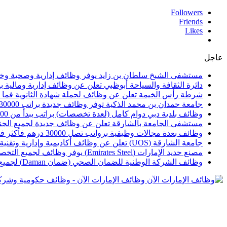
Followers
Friends
Likes
عاجل
مستشفى الشيخ سلطان بن زايد يوفر وظائف إدارية وصحية وخدمة عملاء بر
دائرة الثقافة والسياحة أبوظبي تعلن عن وظائف إدارية ومالية برواتب تقا
شرطة رأس الخيمة تعلن عن وظائف لحملة شهادة الثانوية فما 
جامعة حمدان بن محمد الذكية توفر وظائف جديدة براتب 30000 إلى 50000 درهم
وظائف بلدية دبي دوام كامل (لعدة تخصصات) براتب يبدأ من 10000 درهم لعام 2026م
مستشفى الجامعة بالشارقة تعلن عن وظائف جديدة لجميع الجنسيات برواتب 
وظائف بعدة مجالات وظيفية برواتب تصل 30000 درهم فأكثر في شركة مطارات أبوظبي
جامعة الشارقة (UOS) تعلن عن وظائف أكاديمية وإدارية وتقنية برواتب تصل 40000 وأكثر
مصنع حديد الإمارات (Emirates Steel) يوفر وظائف لجميع التخصصات برواتب تصل 25000 درهم فأكثر
وظائف الشركة الوطنية للضمان الصحي (ضمان Daman) لجميع التخصصات برواتب تصل 30000 فأكثر
وظائف الإمارات الآن - وظائف حكومية وشرك