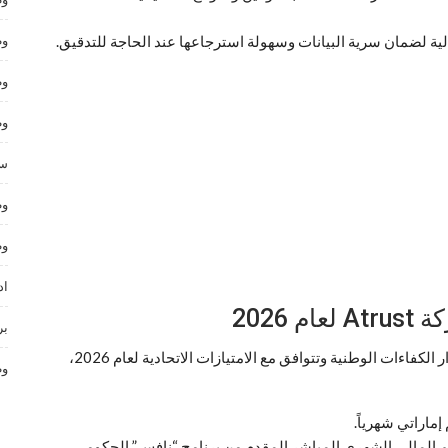
لية لضمان سرية البيانات وسهولة استرجاعها عند الحاجة للتدقيق.
وظ
وظ
وظ
سا
وظ
وظ
اد
2026
بر
تقدم شركة Atrust حزماً تعاقدية ومالية مجزية تدعم استقرار الكفاءات الوطنية وتتوافق مع الامتيازات الاتحادية لعام 2026،
وظ
 المالي الشهري المباشر المقدم من برنامج “نافس” الحكومي