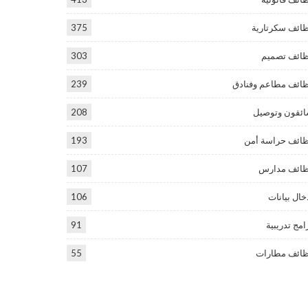
ائف سكرتارية
375
ائف تصميم
303
ائف مطاعم وفنادق
239
ئقون وتوصيل
208
ائف حراسة أمن
193
ائف مدارس
107
خال بيانات
106
امج تدريبية
91
ائف مطارات
55