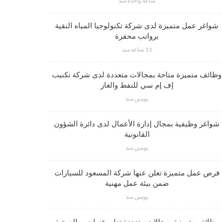
ساعة واحدة منذ
شواغر عم
شواغر عمل متميزة لدى شركة تكنولوجيا المياه النقية
برواتب محفزة
11 ساعة منذ
شواغر وظي
وظائف متميزة متاحة بمجالات متعددة لدى شركة تكنيب
إف إم سي للنفط والغاز
يومين منذ
فرص عمل مت
شواغر وظيفية بمجال إدارة الأعمال لدى دائرة الشؤون
القانونية
يومين منذ
وظائف متم
فرص عمل متميزة تعلن عنها شركة المسعود للسيارات
ضمن بيئة عمل مهنية
يومين منذ
وظائف متميز