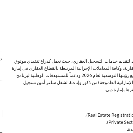
وظائف متميزة بمجال خدمة العملاء تعلن عنها Tasc
Outsourcing
4 أسابيع منذ
شواغر عمل ضمن بيئة عمل احترافية لدى Dr . Nicolas &
Asp Centers
4 أسابيع منذ
دا
أراضي والأملاك لتقديم خدمات التسجيل العقاري، حيث تعمل كذراع تنفيذي موثوق
وظائف متميزة بمجال خدمة العملاء لدى Wow Fashion
رية، وكافة المعاملات الإجرائية المرتبطة بالقطاع العقاري في إمارة
4 أسابيع منذ
دبي وفق أعلى معايير الحوكمة والسرعة الرقمية. وتماشياً مع رؤيتها التوسعية لعام 2026 ودعماً للمستهدفات الوطنية لبرنامج
الإماراتية الطموحة (من ذكور وإناث)، لشغل شاغر أمين تسجيل
دة.