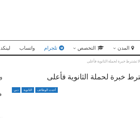
المدن
التخصص
تلجرام
واتساب
لينكد 
وظ
أحدث الوظائف
الثانوية
دبي
وظائف هندسية وإدارية لدى مؤسسة نفط الشارقة الوطنية
ف
4 أسابيع منذ
شواغر وظيفية متميزة تعلن عنها الجامعة الأمريكية برواتب
تنافسية
ش
4 أسابيع منذ