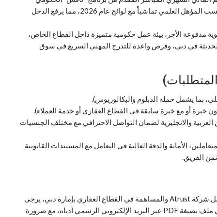
لدعم المواطنين في القطاع الخاص (والذي يتحدد بحسب المؤهل العلمي تماشياً مع لوائح عام 2026، مما يرفع الدخل
 مدفوعة الأجر، بيئة عمل حكومية متميزة داخل القطاع الخاص،
ة الحديثة في دبي، وفرص واعدة للتدرج المهني السريع في سوق
لمتطلبات)
لى، بما يشمل حملة الدبلوم والبكالوريوس).
ن خبرة أو مع خبرة سابقة في القطاع العقاري أو خدمة العملاء).
تين العربية والانجليزية لضمان التواصل الاحترافي مع مختلف الجنسيات
ملين، الأمانة والدقة العالية في التعامل مع المستندات القانونية
ضمن الفريق.
للمواطنين والمواطنات الراغبين في الانضمام إلى فريق عمل شركة Atrust والمساهمة في القطاع العقاري بإمارة دبي، يرجى
إرسال السيرة الذاتية المحدثة باللغة الإنجليزية أو العربية في ملف بصيغة PDF عبر البريد الإلكتروني الرسمي أدناه، مع ضرورة