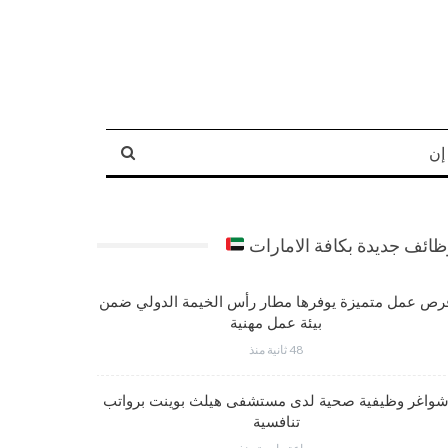
إن
ائف جديدة بكافة الامارات
رص عمل متميزة يوفرها مطار رأس الخيمة الدولي ضمن
شواغر عم
بيئة عمل مهنية
48 ثانية منذ
واغر وظيفية صحية لدى مستشفى هيلث بوينت برواتب
وظائف متم
تنافسية