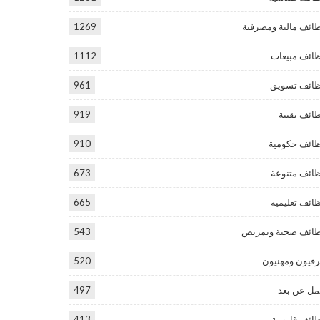
ائف مالية ومصرفية
1269
ائف مبيعات
1112
ائف تسويق
961
ائف تقنية
919
ائف حكومية
910
ائف متنوعة
673
ائف تعليمية
665
ائف صحية وتمريض
543
فيون ومهنيون
520
ل عن بعد
497
ائف قانونية
413