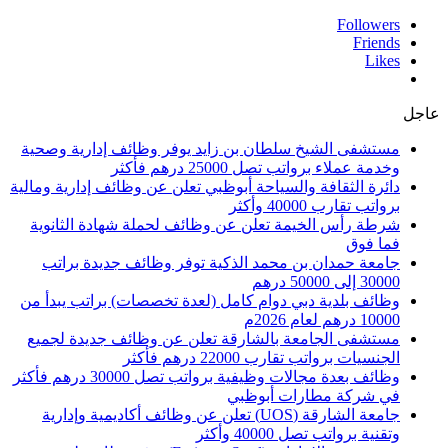
Followers
Friends
Likes
عاجل
مستشفى الشيخ سلطان بن زايد يوفر وظائف إدارية وصحية
وخدمة عملاء برواتب تصل 25000 درهم فأكثر
دائرة الثقافة والسياحة أبوظبي تعلن عن وظائف إدارية ومالية
برواتب تقارب 40000 وأكثر
شرطة رأس الخيمة تعلن عن وظائف لحملة شهادة الثانوية
فما فوق
جامعة حمدان بن محمد الذكية توفر وظائف جديدة براتب
30000 إلى 50000 درهم
وظائف بلدية دبي دوام كامل (لعدة تخصصات) براتب يبدأ من
10000 درهم لعام 2026م
مستشفى الجامعة بالشارقة تعلن عن وظائف جديدة لجميع
الجنسيات برواتب تقارب 22000 درهم فأكثر
وظائف بعدة مجالات وظيفية برواتب تصل 30000 درهم فأكثر
في شركة مطارات أبوظبي
جامعة الشارقة (UOS) تعلن عن وظائف أكاديمية وإدارية
وتقنية برواتب تصل 40000 وأكثر