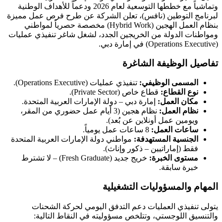
وتماشياً مع خططها التوسعية لعام 2026 ودعماً للأهداف الوطنية
لبرنامج التوطين (نافس)، تعلن الشركة عن طرح فرص عمل مميزة
بنظام العمل الهجين (Hybrid Work) مخصصة حصرياً لمواطني
ومواطنات الدولة من الخريجين الجدد، لشغل شاغر تنفيذي عمليات
(Operations Executive) في إمارة دبي.
تفاصيل الوظيفة الشاغرة
المسمى الوظيفي:
تنفيذي عمليات (Operations Executive).
نوع القطاع:
قطاع خاص (Private Sector).
مكان العمل:
إمارة دبي – دولة الإمارات العربية المتحدة.
نظام العمل:
نظام هجين (3 أيام عمل حضوري من المقر،
ويومين عمل أونلاين عن بُعد).
ساعات العمل:
8 ساعات عمل يومياً.
الجنسية المستهدفة:
مواطني دولة الإمارات العربية المتحدة
فقط (إماراتيين – ذكور وإناث).
مستوى الخبرة:
خريج جديد (Fresh Graduate) – لا تشترط
خبرة سابقة.
المهام والمسؤوليات التشغيلية
يتولى تنفيذي العمليات دعم التدفق اليومي لحركة الشحنات
والتنسيق اللوجستي، وتتلخص مسؤوليته في النقاط التالية: