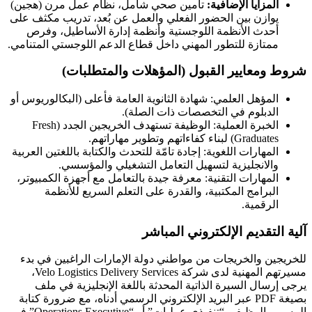
المزايا الإضافية:
تأمين صحي شامل، نظام عمل مرن (هجين)
يوازن بين الحضور الفعلي والعمل عن بُعد، تدريب مكثف على
أحدث الأنظمة اللوجستية وأنظمة إدارة الأساطيل، وفرص
ممتازة للتطور المهني داخل قطاع الدعم اللوجستي المتنامي.
شروط ومعايير القبول (المؤهلات والمتطلبات)
المؤهل العلمي: شهادة الثانوية العامة فأعلى (البكالوريوس أو
الدبلوم في التخصصات ذات الصلة).
الخبرة العملية: الوظيفة تستهدف الخريجين الجدد (Fresh
Graduates) لبناء كفاءاتهم وتطوير مهاراتهم.
المهارات اللغوية: إجادة تامّة للتحدث والكتابة باللغتين العربية
والانجليزية لتسهيل التعامل التشغيلي والمؤسسي.
المهارات التقنية: معرفة جيدة بالتعامل مع أجهزة الكمبيوتر،
البرامج المكتبية، والقدرة على التعلم السريع للأنظمة
الرقمية.
آلية التقديم الإلكتروني المباشر
للخريجين والخريجات من مواطني دولة الإمارات الراغبين في بدء
مسيرتهم المهنية لدى شركة Velo Logistics Delivery Services،
يرجى إرسال السيرة الذاتية المحدثة باللغة الإنجليزية في ملف
بصيغة PDF عبر البريد الإلكتروني الرسمي أدناه، مع ضرورة كتابة
المسمى الوظيفي “تنفيذي عمليات” أو “Operations Executive” في