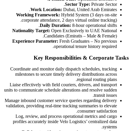
Sector Type:
Private Sector.
Work Location:
Dubai, United Arab Emirates.
Working Framework:
Hybrid System (3 days on-site
corporate attendance, 2 days virtual online tracking).
Daily Duration:
8-hour operational shifts.
Nationality Target:
Open Exclusively to UAE National
Candidates (Emiratis – Male & Female).
Experience Parameter:
Fresh Graduates – No previous
operational tenure history required.
Key Responsibilities & Corporate Tasks
Coordinate and monitor daily dispatch schedules, tracking
milestones to secure timely delivery distributions across
regional routing plans.
Liaise effectively with field couriers, drivers, and transport
units to communicate schedule alterations and resolve sudden
transit issues.
Manage inbound customer service queries regarding delivery
validation, providing real-time tracking summaries to elevate
consumer satisfaction.
Log, review, and process operational metrics and cargo
profiles accurately inside Velo Logistics’ centralized data
systems.