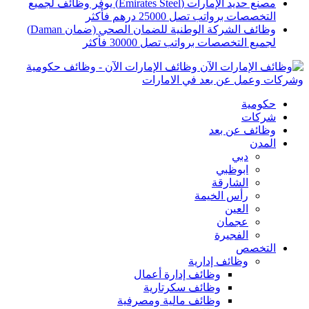
مصنع حديد الإمارات (Emirates Steel) يوفر وظائف لجميع
التخصصات برواتب تصل 25000 درهم فأكثر
وظائف الشركة الوطنية للضمان الصحي (ضمان Daman)
لجميع التخصصات برواتب تصل 30000 فأكثر
وظائف الإمارات الآن - وظائف حكومية
وشركات وعمل عن بعد في الامارات
حكومية
شركات
وظائف عن بعد
المدن
دبي
ابوظبي
الشارقة
رأس الخيمة
العين
عجمان
الفجيرة
التخصص
وظائف إدارية
وظائف إدارة أعمال
وظائف سكرتارية
وظائف مالية ومصرفية