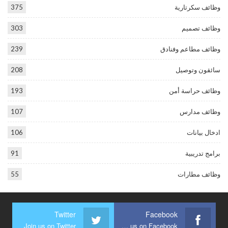
وظائف سكرتارية
375
وظائف تصميم
303
وظائف مطاعم وفنادق
239
سائقون وتوصيل
208
وظائف حراسة أمن
193
وظائف مدارس
107
ادخال بيانات
106
برامج تدريبية
91
وظائف مطارات
55
Twitter
Facebook
Join us on Twitter
Join us on Facebook