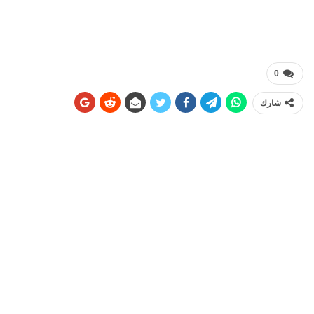
0
شارك