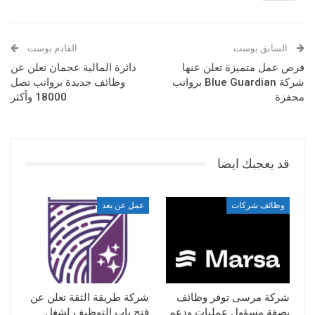
السابق بوست
القادم بوست
فرص عمل متميزة تعلن عنها
دائرة المالية عجمان تعلن عن
شركة Blue Guardian برواتب
وظائف جديدة برواتب تصل
محفزة
18000 وأكثر
قد يعجبك ايضا
وظائف شركات
عمل عن بعد
شركة مرسى توفر وظائف
شركة طريقة الثقة تعلن عن
بصفة مسؤول عمليات ودعم
فتح باب التوظيف لشغل