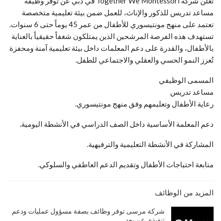
تعلن شركة Together We Montessori في دبي عن توفر وظيفة
مساعد تدريس للذكور والإناث، للعمل ضمن بيئة تعليمية متخصصة
تعتمد على منهج مونتيسوري للأطفال من عمر 45 يوماً حتى 6 سنوات.
تستهدف هذه الفرصة المرشحين الذين يمتلكون شغفاً حقيقياً بالعناية
بالأطفال، والقدرة على دعم المعلمات داخل بيئة تعليمية آمنة ومحفزة
تُعزز النمو الحسي والعقلي والاجتماعي للطفل.
المسمى الوظيفي
مساعد تدريس
رعاية الأطفال وتعليمهم وفق منهج مونتيسوري.
دعم المعلمة الأساسية داخل الصف الدراسي في الأنشطة اليومية.
المشاركة في الأنشطة التعليمية والترفيهية.
متابعة احتياجات الأطفال وتقديم الدعم العاطفي والسلوكي.
المزيد من الوظائف
شركة مرسى توفر وظائف بصفة مسؤول عمليات ودعم
تنفيذي عن بعد