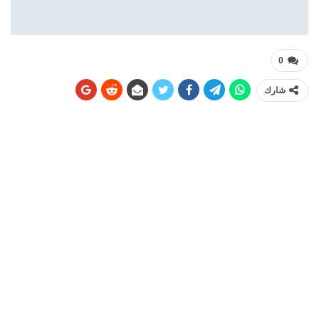
0
شارك