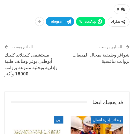
0
شارك
WhatsApp
Telegram
السابق بوست
القادم بوست
شواغر وظيفية بمجال المبيعات
مستشفى كليفلاند كلينك
برواتب تنافسية
أبوظبي يوفر وظائف طبية
وإدارية وبحثية متنوعة برواتب
18000 وأكثر
قد يعجبك ايضا
وظائف إدارة أعمال
دبي