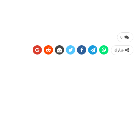
0
شارك