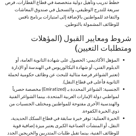
خطط تدريب وتأهيل دولية متخصصة في قطاع القطارات، فرص
سريعة للتدرج الوظيفي، والتسجيل في صندوق المعاشات
والتقاعد للمواطنين بالإضافة إلى امتيازات برنامج نافس
للوظائف المشمولة بالتوطين.
شروط ومعايير القبول (المؤهلات
ومتطلبات التعيين)
المؤهل الأكاديمي: الحصول على شهادة الثانوية العامة، أو
الدبلوم الفني، أو شهادة البكالوريوس في الهندسة أو الإدارة
(تعتبر الشواغر فرصة مثالية للبحث عن وظائف حكومية لحملة
الثانوية فأعلى في قطاع النقل).
الجنسية: الشواغر المحددة بـ (Emiratized) مخصصة حصرياً
لمواطني دولة الإمارات العربية المتحدة، بينما الشواغر الفنية
والهندسية الأخرى مفتوحة للمواطنين ومختلف الجنسيات من
ذوي الخبرة الكفوءة.
الخبرة العملية: توفر خبرة سابقة في قطاع السكك الحديدية،
النقل، أو المنشآت الصناعية الكبرى يعتبر ميزة إضافية قوية
للوظائف الفنية، بينما تقبل طلبات المتدربين والخريجين الجدد