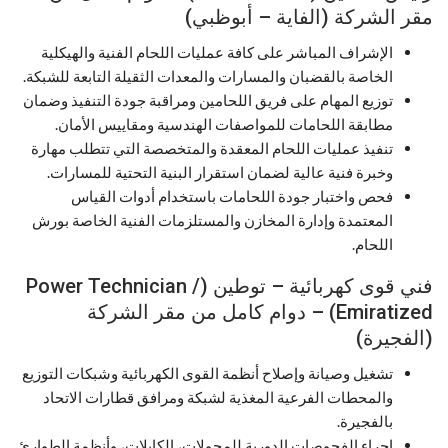
مقر الشركة (الفاية – أبوظبي)
الإشراف المباشر على كافة عمليات اللحام الفنية والهيكلية
الخاصة بالقضبان والمسارات والمعدات الثقيلة التابعة للشبكة.
توزيع المهام على فريق اللحامين ومراقبة جودة التنفيذ وضمان
مطابقة اللحامات للمواصفات الهندسية ومقاييس الأمان.
تنفيذ عمليات اللحام المعقدة والمتخصصة التي تتطلب مهارة
وخبرة فنية عالية لضمان استقرار البنية التحتية للمسارات.
فحص واختبار جودة اللحامات باستخدام أدوات القياس
المعتمدة وإدارة المخازن والمستلزمات الفنية الخاصة بورش
اللحام.
فني قوى كهربائية – توطين (Power Technician /
Emiratized) – دوام كامل من مقر الشركة
(الفجيرة)
تشغيل وصيانة وإصلاح أنظمة القوى الكهربائية وشبكات التوزيع
والمحطات الفرعية المغذية لشبكة ومرافق قطارات الاتحاد
بالفجيرة.
إجراء الفحوصات الدورية للمحولات، الكابلات، وأنظمة الطوارئ