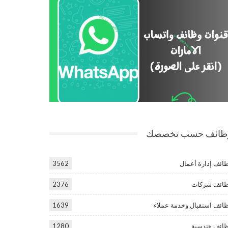
ظائف حسب تخصصك
ائف إدارة أعمال
3562
ائف شركات
2376
ائف استقبال وخدمة عملاء
1639
ائف هندسية
1280