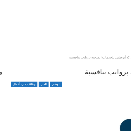
كة أبوظبي للخدمات الصحية برواتب تنافسية
برواتب تنافسية
وظ
ابوظبي
العين
وظائف إدارة أعمال
وظائف متميزة ضمن بيئة عمل مهنية برواتب محفزة
4 أسابيع منذ
شواغر وظيفية بمجال التمريض لدى Elite Plastic And
Cosmetic Group
4 أسابيع منذ