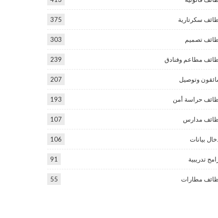
ائف سكرتارية
375
ائف تصميم
303
ائف مطاعم وفنادق
239
ئقون وتوصيل
207
ائف حراسة أمن
193
ائف مدارس
107
خال بيانات
106
امج تدريبية
91
ائف مطارات
55