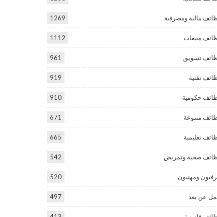
ائف مالية ومصرفية
1269
ائف مبيعات
1112
ائف تسويق
961
ائف تقنية
919
ائف حكومية
910
ائف متنوعة
671
ائف تعليمية
665
ائف صحية وتمريض
542
فيون ومهنيون
520
ل عن بعد
497
ائف قانونية
413