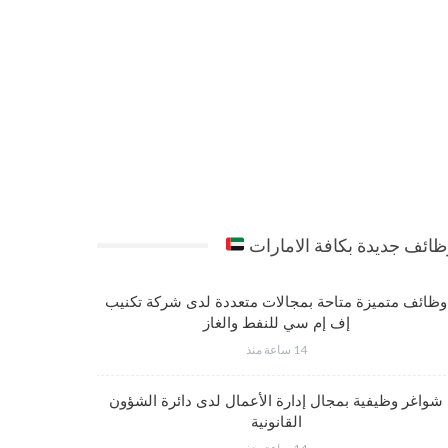
ائف جديدة بكافة الامارات
وظائف متميزة متاحة بمجالات متعددة لدى شركة تكنيب
شواغر وظي
إف إم سي للنفط والغاز
14 ساعة منذ
شواغر وظيفية بمجال إدارة الأعمال لدى دائرة الشؤون
فرص عمل مت
القانونية