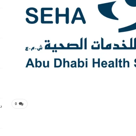
فرص عمل متميزة تعلن عنها Manpower Middle East
4 أسابيع منذ
فرص عمل تعليمية تعلن عنها Colours Castle Nursery
4 أسابيع منذ
وظائف متميزة بمجال خدمة العملاء تعلن عنها Tasc
Outsourcing
4 أسابيع منذ
شواغر عمل ضمن بيئة عمل احترافية لدى Dr . Nicolas &
Asp Centers
4 أسابيع منذ
0
دا
وظائف متميزة بمجال خدمة العملاء لدى Wow Fashion
4 أسابيع منذ