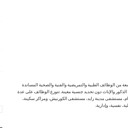
شواغر وظيفية متميزة بمجال التسويق برواتب تنافسية
4 أسابيع منذ
فرص عمل إدارية لدى Care24 Health Care برواتب
محفزة
4 أسابيع منذ
وظائف متميزة تعلن عنها طيران أبوظبي بمجالات عدة و
ببيئة عمل احترافية
4 أسابيع منذ
 من الوظائف الطبية والتمريضية والفنية والصحية المساندة
لذكور والإناث دون تحديد جنسية معينة. تتوزع الوظائف على عدة
م، مستشفى مدينة زايد، مستشفى الكورنيش، ومراكز سكينة،
، نفسية، وإدارية.