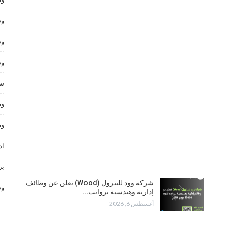
وظ
وظ
وظ
سا
وظ
وظ
اد
بر
شركة وود للبترول (Wood) تعلن عن وظائف
وظ
إدارية وهندسية برواتب…
أغسطس 6, 2026