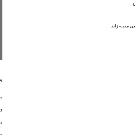
ة
 مدينة زايد
و
وظ
وظ
وظ
وظ