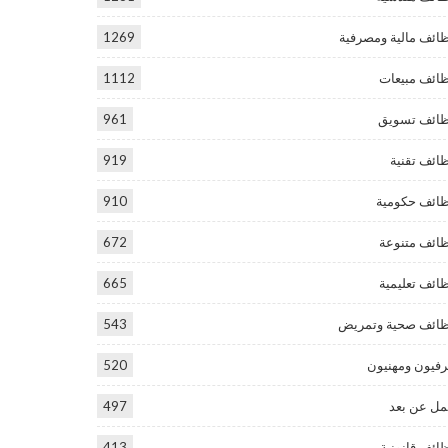
ائف مالية ومصرفية
1269
ائف مبيعات
1112
ائف تسويق
961
ائف تقنية
919
ائف حكومية
910
ائف متنوعة
672
ائف تعليمية
665
ائف صحية وتمريض
543
فيون ومهنيون
520
ل عن بعد
497
ائف قانونية
413