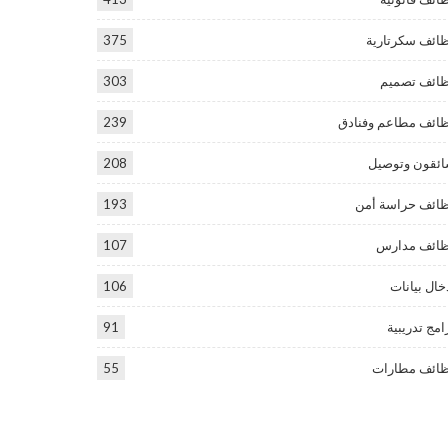
ائف سكرتارية
375
ائف تصميم
303
ائف مطاعم وفنادق
239
ئقون وتوصيل
208
ائف حراسة أمن
193
ائف مدارس
107
خال بيانات
106
امج تدريبية
91
ائف مطارات
55