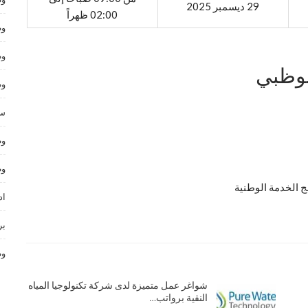
29 ديسمبر 2025
02:00 ظهراً
وظ
وظ
وظبي
وظ
سا
وظ
وظ
ج الخدمة الوطنية
اد
بر
وظ
شواغر عمل متميزة لدى شركة تكنولوجيا المياه
النقية برواتب…