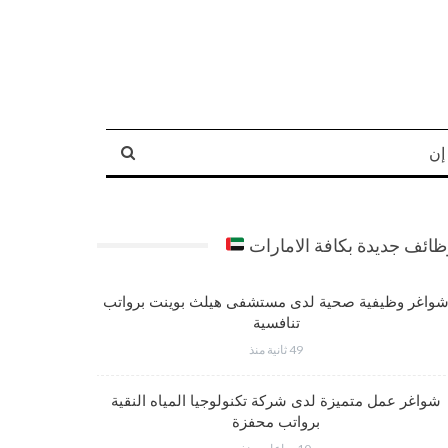
إن
ائف جديدة بكافة الامارات
واغر وظيفية صحية لدى مستشفى هيلث بوينت برواتب
وظائف متم
تنافسية
49 ثانية منذ
شواغر عم
شواغر عمل متميزة لدى شركة تكنولوجيا المياه النقية
برواتب محفزة