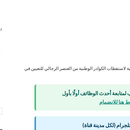
شواغر عمل ضمن بيئة عمل احترافية لدى Dr . Nicolas &
Asp Centers
4 أسابيع منذ
دا
وظائف متميزة بمجال خدمة العملاء لدى Wow Fashion
4 أسابيع منذ
شواغر وظيفية متميزة بمجال التسويق برواتب تنافسية
ة لاستقطاب الكوادر الوطنية من العنصر الرجالي للتعيين في
4 أسابيع منذ
 لمتابعة أحدث الوظائف أولًا بأول
 هنا للانضمام
لتلجرام (لكل مدينة قناة)