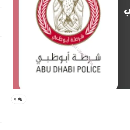
4 أسابيع منذ
وظائف متميزة ضمن بيئة عمل مهنية برواتب محفزة
4 أسابيع منذ
شواغر وظيفية بمجال التمريض لدى Elite Plastic And
Cosmetic Group
4 أسابيع منذ
فرص عمل متميزة تعلن عنها Manpower Middle East
4 أسابيع منذ
فرص عمل تعليمية تعلن عنها Colours Castle Nursery
4 أسابيع منذ
0
وظائف متميزة بمجال خدمة العملاء تعلن عنها Tasc
Outsourcing
4 أسابيع منذ