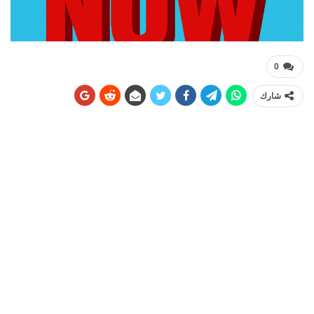
0
شارك