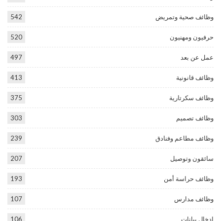
وظائف صحية وتمريض
542
حرفيون ومهنيون
520
عمل عن بعد
497
وظائف قانونية
413
وظائف سكرتارية
375
وظائف تصميم
303
وظائف مطاعم وفنادق
239
سائقون وتوصيل
207
وظائف حراسة أمن
193
وظائف مدارس
107
ادخال بيانات
106