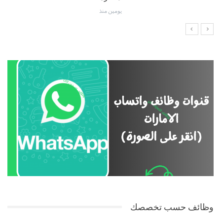
يومين منذ
وظائف حسب تخصصك