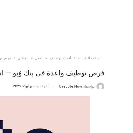
الصفحة الرئيسية
أحدث الوظائف
المدن
ابوظبي
فرص توظي
فرص توظيف واعدة في بنك وُيو — انض
آخر تحديث
يوليو 2, 2025
بواسطة
Uae Jobs Now