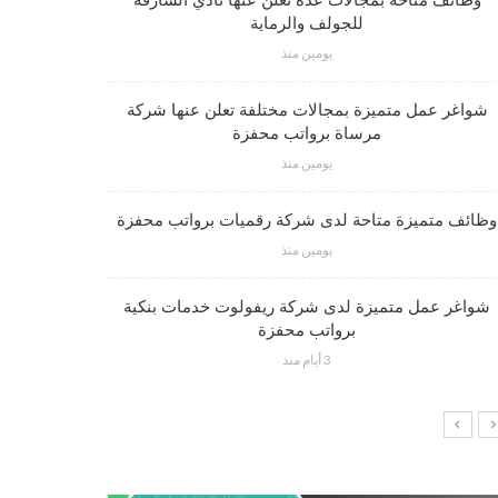
وظائف متاحة بمجالات عدة تعلن عنها نادي الشارقة
للجولف والرماية
يومين منذ
فرص عم
شواغر عمل متميزة بمجالات مختلفة تعلن عنها شركة
مرساة برواتب محفزة
يومين منذ
شواغر وظي
وظائف متميزة متاحة لدى شركة رقميات برواتب محفزة
يومين منذ
شواغر عمل متميزة لدى شركة ريفولوت خدمات بنكية
وظائف إدار
برواتب محفزة
3 أيام منذ