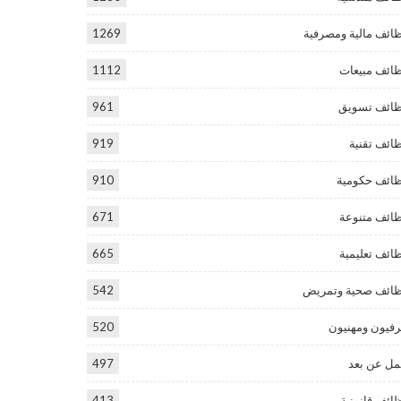
ائف مالية ومصرفية
1269
ائف مبيعات
1112
ائف تسويق
961
ائف تقنية
919
ائف حكومية
910
ائف متنوعة
671
ائف تعليمية
665
ائف صحية وتمريض
542
فيون ومهنيون
520
ل عن بعد
497
ائف قانونية
413