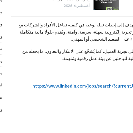
أغسطس 6, 2026
وظ
وظ
يهدف إلى إحداث نقلة نوعية في كيفية تفاعل الأفراد والشركات مع
ربة إلكترونية سهلة، سريعة، وآمنة، ويُقدم حلولًا مالية متكاملة
وظ
ء على الصعيد الشخصي أو المهني.
سا
 تجربة العميل، كما يُشجّع على الابتكار والتعاون، ما يجعله من
ة للباحثين عن بيئة عمل رقمية ومُلهمة.
وظ
وظ
اد
https://www.linkedin.com/jobs/search/?curren
بر
وظ