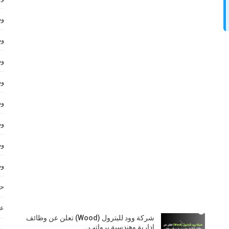
وظ
وظ
وظ
وظ
وظ
وظ
وظ
وظ
حر
عم
شركة وود للبترول (Wood) تعلن عن وظائف
إدارية وهندسية برواتب…
وظ