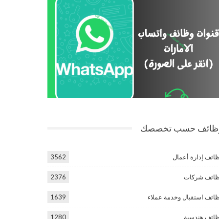
ظائف حسب تخصصك
ائف إدارة أعمال
3562
ائف شركات
2376
ائف استقبال وخدمة عملاء
1639
ائف هندسية
1280