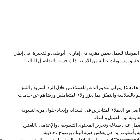
شواغر وظيفية متميزة بمجال التسويق برواتب تنافسية
4 أسابيع منذ
فرص عمل إدارية لدى Care24 Health Care برواتب
محفزة
4 أسابيع منذ
لمؤهلة للعمل ضمن مقريه في إماراتي أبوظبي والفجيرة، في إطار
وظائف متميزة تعلن عنها طيران أبوظبي بمجالات عدة و
حقيق مستويات عالية من الأداء، وذلك حسب التفاصيل التالية:
ببيئة عمل احترافية
4 أسابيع منذ
يتولى تقديم الدعم للعملاء من خلال الرد السريع واللبق
السلاسة والتميّز، بما يعزز ولاء المتعاملين ورضاهم عن خدمات
ل مع العملاء المتأخرين في السداد، وإيجاد حلول مرنة لتسوية
اونية بين العميل والبنك.
مل على صياغة وتحرير المحتوى التسويقي والإعلامي باللغتين
ية بأسلوب إبداعي يعكس هوية البنك بوضوح وجاذبية.
يتابع إدارة العلاقات الدولية للبنك مع المؤسسات