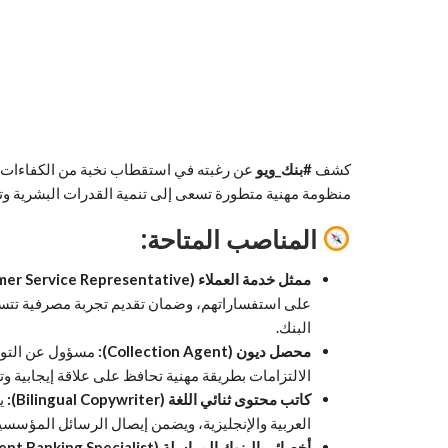
كشف
#بنك_ويو
عن رغبته في استقطاب نخبة من الكفاءات ا
منظومة مهنية متطورة تسعى إلى تنمية القدرات البشرية وت
المناصب المتاحة:
ممثل خدمة العملاء (Customer Service Representative):
على استفساراتهم، وضمان تقديم تجربة مصرفية تتسم ب
البنك.
محصل ديون (Collection Agent):
مسؤول عن التواص
الالتزامات بطريقة مهنية تحافظ على علاقة إيجابية وتع
كاتب محتوى ثنائي اللغة (Bilingual Copywriter):
يع
العربية والإنجليزية، ويضمن إيصال الرسائل المؤسس
أخصائي البنوك المراسلة (Correspondent Banking Specialist):