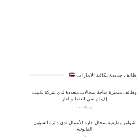
ائف جديدة بكافة الامارات
وظائف متميزة متاحة بمجالات متعددة لدى شركة تكنيب
شواغر وظي
إف إم سي للنفط والغاز
يوم واحد منذ
شواغر وظيفية بمجال إدارة الأعمال لدى دائرة الشؤون
فرص عمل مت
القانونية