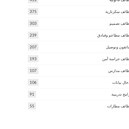
ائف سكرتارية
375
ائف تصميم
303
ائف مطاعم وفنادق
239
ئقون وتوصيل
207
ائف حراسة أمن
193
ائف مدارس
107
خال بيانات
106
امج تدريبية
91
ائف مطارات
55