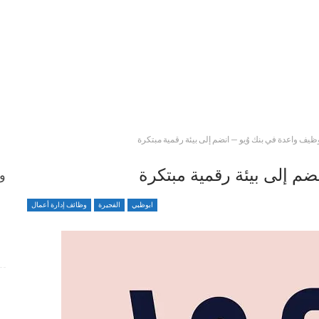
ف واعدة في بنك وُيو — انضم إلى بيئة رقمية مبتكرة
م إلى بيئة رقمية مبتكرة
وظ
ابوظبي
الفجيرة
وظائف إدارة أعمال
وظائف متميزة ضمن بيئة عمل مهنية برواتب محفزة
4 أسابيع منذ
شواغر وظيفية بمجال التمريض لدى Elite Plastic And
Cosmetic Group
4 أسابيع منذ