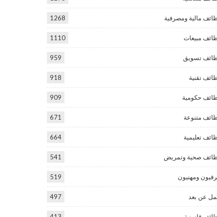
ائف مالية ومصرفية
1268
ائف مبيعات
1110
ائف تسويق
959
ائف تقنية
918
ائف حكومية
909
ائف متنوعة
671
ائف تعليمية
664
ائف صحية وتمريض
541
فيون ومهنيون
519
ل عن بعد
497
ائف قانونية
413