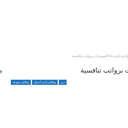
رية لدى دناتا للسفريات برواتب تنافسية
 برواتب تنافسية
وظ
دبي
وظائف إدارة أعمال
وظائف متنوعة
وظائف متميزة ضمن بيئة عمل مهنية برواتب محفزة
4 أسابيع منذ
شواغر وظيفية بمجال التمريض لدى Elite Plastic And
Cosmetic Group
4 أسابيع منذ