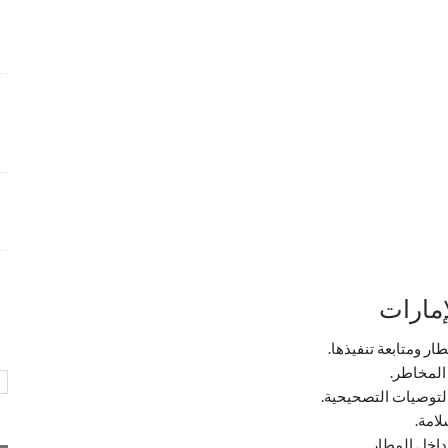
شواغر وظيفية متميزة بمجال التسويق برواتب تنافسية
4 أسابيع منذ
فرص عمل إدارية لدى Care24 Health Care برواتب
محفزة
4 أسابيع منذ
وظائف متميزة تعلن عنها طيران أبوظبي بمجالات عدة و
ببيئة عمل احترافية
4 أسابيع منذ
إمارات
ر ومتابعة تنفيذها.
المخاطر.
لتوصيات التصحيحية.
لامة.
داخل المطار.