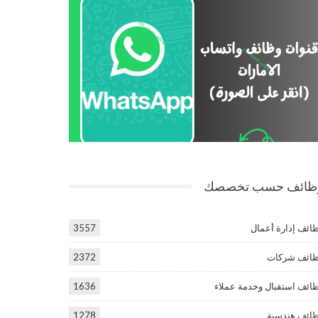
ظائف حسب تخصصك
ائف إدارة أعمال
3557
ائف شركات
2372
ائف استقبال وخدمة عملاء
1636
ائف هندسية
1278