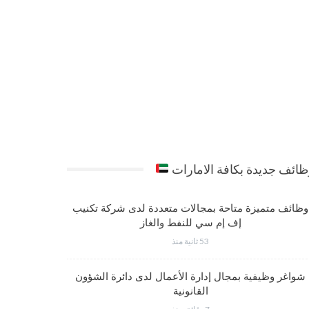
ائف جديدة بكافة الامارات
وظائف متميزة متاحة بمجالات متعددة لدى شركة تكنيب
شواغر وظي
إف إم سي للنفط والغاز
53 ثانية منذ
شواغر وظيفية بمجال إدارة الأعمال لدى دائرة الشؤون
فرص عمل مت
القانونية