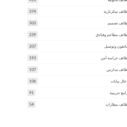
ائف سكرتارية
374
ائف تصميم
303
ائف مطاعم وفنادق
239
ئقون وتوصيل
207
ائف حراسة أمن
193
ائف مدارس
107
خال بيانات
106
امج تدريبية
91
ائف مطارات
54