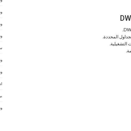
وظ
وظ
وظ
جداول المحددة.
 التشغيلية.
سا
ة.
وظ
وظ
اد
بر
وظ