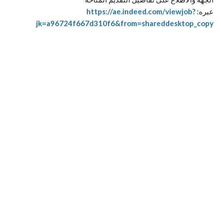
عبره:
https://ae.indeed.com/viewjob?
jk=a96724f667d310f6&from=shareddesktop_copy