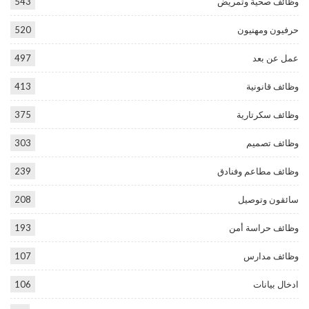
وظائف صحية وتمريض
543
حرفيون ومهنيون
520
عمل عن بعد
497
وظائف قانونية
413
وظائف سكرتارية
375
وظائف تصميم
303
وظائف مطاعم وفنادق
239
سائقون وتوصيل
208
وظائف حراسة أمن
193
وظائف مدارس
107
ادخال بيانات
106