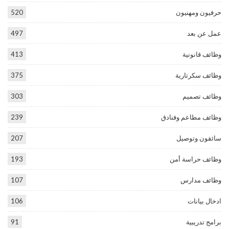
حرفيون ومهنيون
520
عمل عن بعد
497
وظائف قانونية
413
وظائف سكرتارية
375
وظائف تصميم
303
وظائف مطاعم وفنادق
239
سائقون وتوصيل
207
وظائف حراسة أمن
193
وظائف مدارس
107
ادخال بيانات
106
برامج تدريبية
91