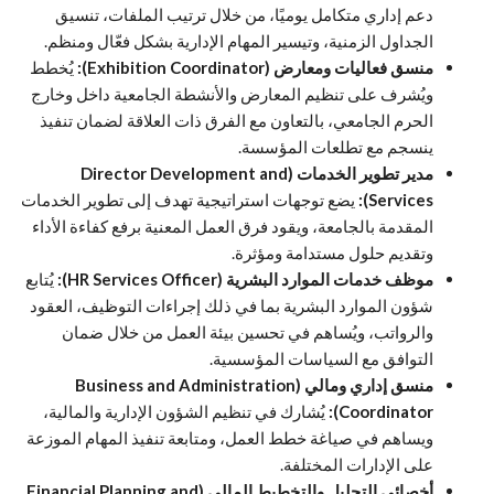
دعم إداري متكامل يوميًا، من خلال ترتيب الملفات، تنسيق
الجداول الزمنية، وتيسير المهام الإدارية بشكل فعّال ومنظم.
منسق فعاليات ومعارض (Exhibition Coordinator):
يُخطط
ويُشرف على تنظيم المعارض والأنشطة الجامعية داخل وخارج
الحرم الجامعي، بالتعاون مع الفرق ذات العلاقة لضمان تنفيذ
ينسجم مع تطلعات المؤسسة.
مدير تطوير الخدمات (Director Development and
Services):
يضع توجهات استراتيجية تهدف إلى تطوير الخدمات
المقدمة بالجامعة، ويقود فرق العمل المعنية برفع كفاءة الأداء
وتقديم حلول مستدامة ومؤثرة.
موظف خدمات الموارد البشرية (HR Services Officer):
يُتابع
شؤون الموارد البشرية بما في ذلك إجراءات التوظيف، العقود
والرواتب، ويُساهم في تحسين بيئة العمل من خلال ضمان
التوافق مع السياسات المؤسسية.
منسق إداري ومالي (Business and Administration
Coordinator):
يُشارك في تنظيم الشؤون الإدارية والمالية،
ويساهم في صياغة خطط العمل، ومتابعة تنفيذ المهام الموزعة
على الإدارات المختلفة.
أخصائي التحليل والتخطيط المالي (Financial Planning and