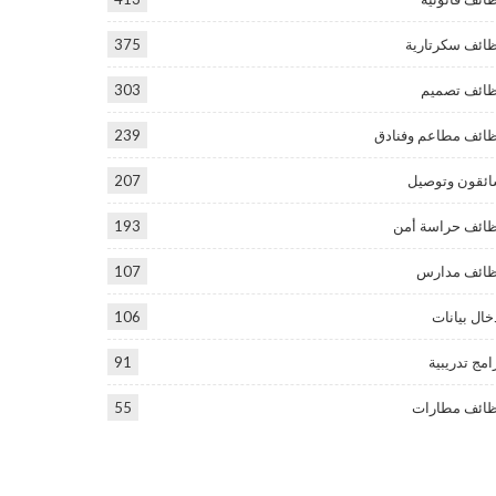
ائف سكرتارية
375
ائف تصميم
303
ائف مطاعم وفنادق
239
ئقون وتوصيل
207
ائف حراسة أمن
193
ائف مدارس
107
خال بيانات
106
امج تدريبية
91
ائف مطارات
55