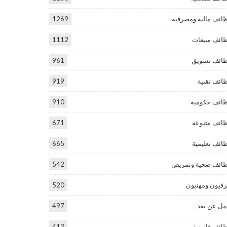
ائف مالية ومصرفية
1269
ائف مبيعات
1112
ائف تسويق
961
ائف تقنية
919
ائف حكومية
910
ائف متنوعة
671
ائف تعليمية
665
ائف صحية وتمريض
542
فيون ومهنيون
520
ل عن بعد
497
ائف قانونية
413