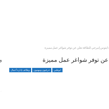
ايثوس إنيرجي للطاقة تعلن عن توفر شواغر عمل مميزة
 عن توفر شواغر عمل مميزة
وظ
ابوظبي
حرفيون ومهنيون
وظائف إدارة أعمال
وظائف متميزة ضمن بيئة عمل مهنية برواتب محفزة
4 أسابيع منذ
شواغر وظيفية بمجال التمريض لدى Elite Plastic And
Cosmetic Group
4 أسابيع منذ