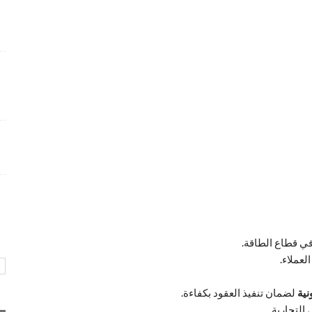
شواغر وظيفية متميزة بمجال التسويق برواتب تنافسية
4 أسابيع منذ
فرص عمل إدارية لدى Care24 Health Care برواتب
محفزة
4 أسابيع منذ
وظائف متميزة تعلن عنها طيران أبوظبي بمجالات عدة و
ببيئة عمل احترافية
4 أسابيع منذ
ي قطاع الطاقة.
عملاء.
نية
لضمان تنفيذ العقود بكفاءة.
التجارية.