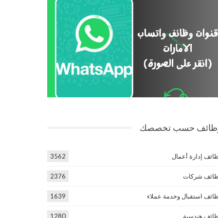
ظائف حسب تخصصك
ائف إدارة أعمال
3562
ائف شركات
2376
ائف استقبال وخدمة عملاء
1639
ائف هندسية
1280