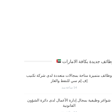
ائف جديدة بكافة الامارات
وظائف متميزة متاحة بمجالات متعددة لدى شركة تكنيب
شواغر وظي
إف إم سي للنفط والغاز
14 ساعة منذ
شواغر وظيفية بمجال إدارة الأعمال لدى دائرة الشؤون
فرص عمل مت
القانونية