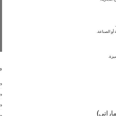
 أو الصناعة.
يزة.
و
وظ
وظ
وظ
اراتي)
وظ