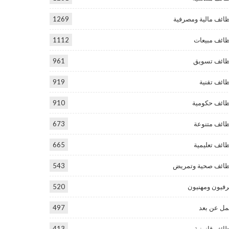
ائف مالية ومصرفية
1269
ائف مبيعات
1112
ائف تسويق
961
ائف تقنية
919
ائف حكومية
910
ائف متنوعة
673
ائف تعليمية
665
ائف صحية وتمريض
543
فيون ومهنيون
520
ل عن بعد
497
ائف قانونية
413