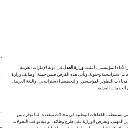
وظائف متميزة بمجال خدمة العملاء تعلن عنها Tasc
Outsourcing
4 أسابيع منذ
شواغر عمل ضمن بيئة عمل احترافية لدى Dr . Nicolas &
Asp Centers
4 أسابيع منذ
دا
وظائف متميزة بمجال خدمة العملاء لدى Wow Fashion
ر الأداء المؤسسي، أعلنت
وزارة العدل
في دولة الإمارات العربية
4 أسابيع منذ
ت استراتيجية وحيوية. وتأتي هذه الفرص ضمن حملة “وظائف وزارة
الات التطوير المؤسسي، والتخطيط الاستراتيجي، واللغة العربية،
 الخدمات العدلية.
 التي تستقطب الكفاءات الوطنية في مجالات متعددة، لما توفره من
ر المهني. وتحرص الوزارة على طرح وظائف نوعية تواكب التحولات
والابتكار الإداري، مما يجعلها وجهة مفضلة للباحثين عن مسار