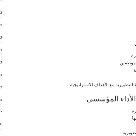
وظ
وظ
وظ
وظ
رة
وظ
لموظفين
ة
وظ
التطويرية مع الأهداف الاستراتيجية
وظ
لأداء المؤسسي
وظ
رة
حر
عم
طويرية
وظ