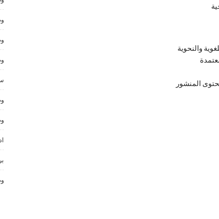
ية
وظ
وظ
وية والنحوية
عتمدة
وظ
سا
محتوى المنشور
وظ
وظ
اد
بر
وظ