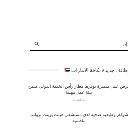
إن
ائف جديدة بكافة الامارات
رص عمل متميزة يوفرها مطار رأس الخيمة الدولي ضمن
شواغر عم
بيئة عمل مهنية
48 ثانية منذ
واغر وظيفية صحية لدى مستشفى هيلث بوينت برواتب
وظائف متم
تنافسية