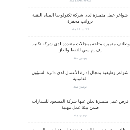
ساعة واحدة منذ
شواغر عم
شواغر عمل متميزة لدى شركة تكنولوجيا المياه النقية
برواتب محفزة
11 ساعة منذ
شواغر وظي
وظائف متميزة متاحة بمجالات متعددة لدى شركة تكنيب
إف إم سي للنفط والغاز
يومين منذ
فرص عمل مت
شواغر وظيفية بمجال إدارة الأعمال لدى دائرة الشؤون
القانونية
يومين منذ
وظائف متم
فرص عمل متميزة تعلن عنها شركة المسعود للسيارات
ضمن بيئة عمل مهنية
يومين منذ
وظائف متميز