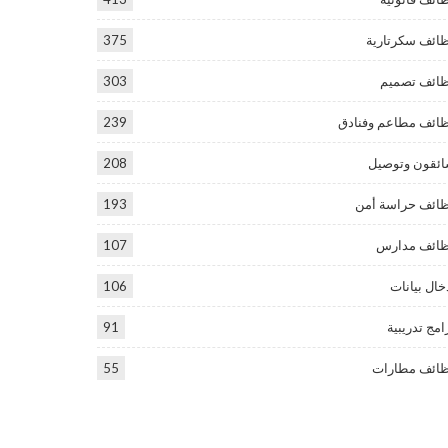
ائف سكرتارية
375
ائف تصميم
303
ائف مطاعم وفنادق
239
ئقون وتوصيل
208
ائف حراسة أمن
193
ائف مدارس
107
خال بيانات
106
امج تدريبية
91
ائف مطارات
55