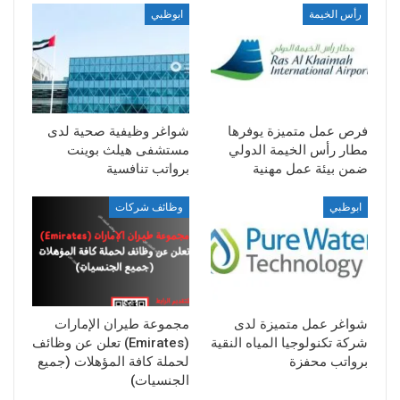
رأس الخيمة
ابوظبي
فرص عمل متميزة يوفرها
شواغر وظيفية صحية لدى
مطار رأس الخيمة الدولي
مستشفى هيلث بوينت
ضمن بيئة عمل مهنية
برواتب تنافسية
ابوظبي
وظائف شركات
شواغر عمل متميزة لدى
مجموعة طيران الإمارات
شركة تكنولوجيا المياه النقية
(Emirates) تعلن عن وظائف
برواتب محفزة
لحملة كافة المؤهلات (جميع
الجنسيات)