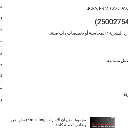
وظ
وظ
وظ
ارد البشرية / المحاسبة أو تخصصات ذات صلة.
سا
وظ
وظ
اد
بر
ة
وظ
ه
مجموعة طيران الإمارات (Emirates) تعلن عن
وظائف لحملة كافة…