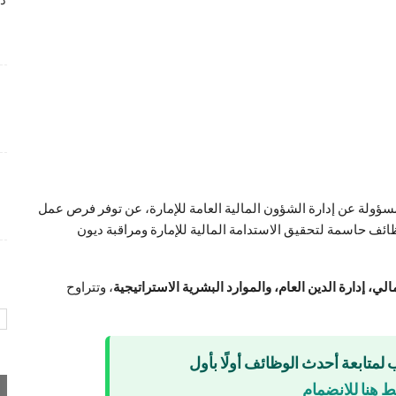
دا
وظائف متميزة بمجال خدمة العملاء لدى Wow Fashion
4 أسابيع منذ
شواغر وظيفية متميزة بمجال التسويق برواتب تنافسية
4 أسابيع منذ
فرص عمل إدارية لدى Care24 Health Care برواتب
محفزة
سؤولة عن إدارة الشؤون المالية العامة للإمارة، عن توفر فرص عمل
4 أسابيع منذ
وظائف حاسمة لتحقيق الاستدامة المالية للإمارة ومراقبة ديون
الي، إدارة الدين العام، والموارد البشرية الاستراتيجية
، وتتراوح
 لمتابعة أحدث الوظائف أولًا بأول
 هنا للانضمام