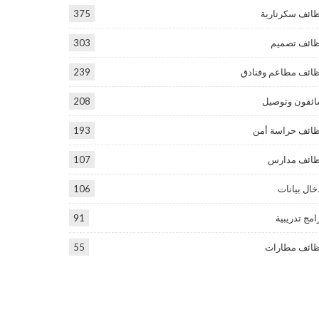
ائف سكرتارية
375
ائف تصميم
303
ائف مطاعم وفنادق
239
ئقون وتوصيل
208
ائف حراسة أمن
193
ائف مدارس
107
خال بيانات
106
امج تدريبية
91
ائف مطارات
55