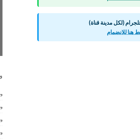
لتلجرام (لكل مدينة قناة)
 هنا للانضمام
و
وظ
وظ
وظ
وظ