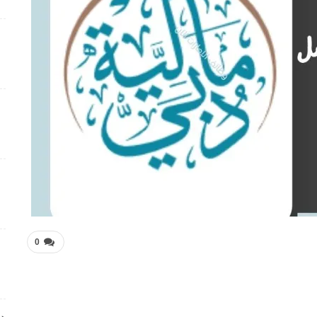
شواغر وظيفية بمجال التمريض لدى Elite Plastic And
Cosmetic Group
4 أسابيع منذ
فرص عمل متميزة تعلن عنها Manpower Middle East
4 أسابيع منذ
فرص عمل تعليمية تعلن عنها Colours Castle Nursery
4 أسابيع منذ
وظائف متميزة بمجال خدمة العملاء تعلن عنها Tasc
Outsourcing
4 أسابيع منذ
0
شواغر عمل ضمن بيئة عمل احترافية لدى Dr . Nicolas &
Asp Centers
4 أسابيع منذ