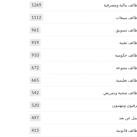
ائف مالية ومصرفية
1269
ائف مبيعات
1112
ائف تسويق
961
ائف تقنية
919
ائف حكومية
910
ائف متنوعة
672
ائف تعليمية
665
ائف صحية وتمريض
542
فيون ومهنيون
520
ل عن بعد
497
ائف قانونية
413