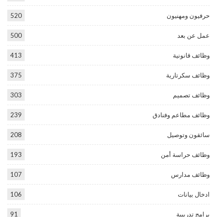
حرفيون ومهنيون
520
عمل عن بعد
500
وظائف قانونية
413
وظائف سكرتارية
375
وظائف تصميم
303
وظائف مطاعم وفنادق
239
سائقون وتوصيل
208
وظائف حراسة أمن
193
وظائف مدارس
107
ادخال بيانات
106
برامج تدريبية
91