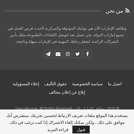
من نحن
وظائف الإمارات الآن هي بوابتك الموثوقة والمركزية لأحدث فرص العمل في
جميع إمارات الدولة. نحن نعمل بجد لنوصل الكفاءات الطموحة مثلك بأبرز
الشركات الرائدة، لنجعل رحلتك المهنية في الإمارات سهلة وناجحة.
اتصل بنا
سياسة الخصوصية
حقوق التأليف
إخلاء المسؤولية
إبلاغ عن إعلان مخالف
© 2026 - وظائف الامارات الان - Uae jobs now. All Rights Reserved.
يستخدم هذا الموقع ملفات تعريف الارتباط لتحسين تجربتك. سنفترض أنك
Website Design:
uaejobsnow
موافق على ذلك ، ولكن يمكنك إلغاء الاشتراك إذا كنت ترغب في ذلك.
قبول
قراءة المزيد