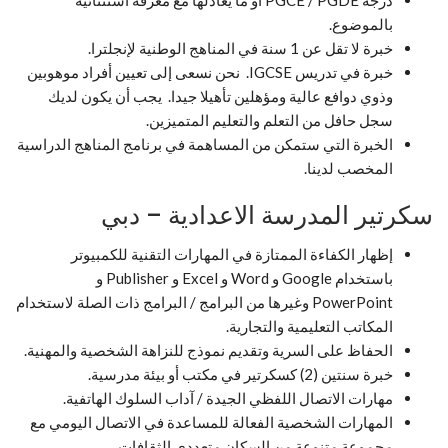
درجة PGCE / PGDE أو ما يعادلها مع معرفة استثنائية
بالموضوع.
خبرة لا تقل عن 1 سنة في المناهج الوطنية لإنجلترا.
خبرة في تدريس IGCSE. نحن نسعى إلى تعيين أفراد موهوبين
وذوي دوافع عالية ومؤهلين تأهيلا جيدا. يجب أن يكون لديك
سجل حافل من التعلم والتعليم المتميزين.
الخبرة التي ستمكن من المساهمة في برنامج المناهج الدراسية
المخصب لدينا.
سكرتير المدرسة الاعدادية – دبي
إظهار الكفاءة الممتازة في المهارات التقنية للكمبيوتر
باستخدام Google و Word و Excel و Publisher و
PowerPoint وغيرها من البرامج / البرامج ذات الصلة لاستخدام
المكاتب التعليمية والتجارية.
الحفاظ على السرية وتقديم نموذج للنزاهة الشخصية والمهنية.
خبرة سنتين (2) كسكرتير في مكتب أو بيئة مدرسية.
مهارات الاتصال اللفظي الجيدة / آداب السلوك الهاتفية.
المهارات الشخصية الفعالة للمساعدة في الاتصال اليومي مع
مجموعة متنوعة من السكان متعددي الثقافات.