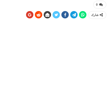
0
شارك