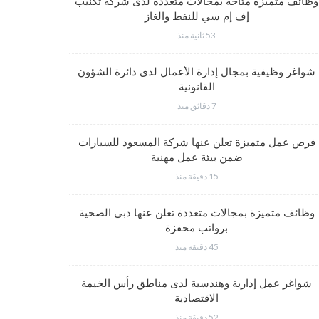
وظائف متميزة متاحة بمجالات متعددة لدى شركة تكنيب
شواغر وظي
إف إم سي للنفط والغاز
53 ثانية منذ
شواغر وظيفية بمجال إدارة الأعمال لدى دائرة الشؤون
فرص عمل مت
القانونية
7 دقائق منذ
وظائف متم
فرص عمل متميزة تعلن عنها شركة المسعود للسيارات
ضمن بيئة عمل مهنية
15 دقيقة منذ
وظائف متميز
وظائف متميزة بمجالات متعددة تعلن عنها دبي الصحية
برواتب محفزة
45 دقيقة منذ
شواغر وظيف
شواغر عمل إدارية وهندسية لدى مناطق رأس الخيمة
الاقتصادية
52 دقيقة منذ