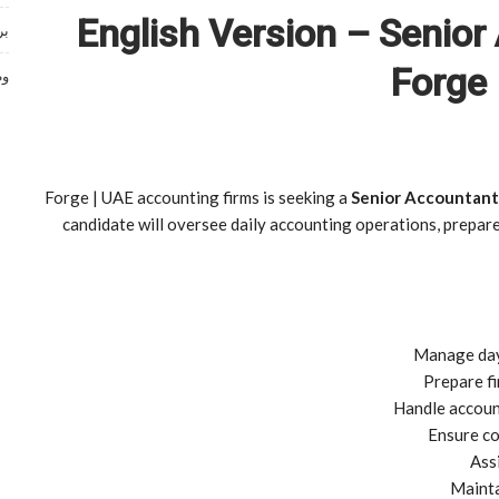
English Version – Senio
بر
Forge 
وظ
Forge | UAE accounting firms is seeking a
Senior Accountant
candidate will oversee daily accounting operations, prepare
Manage day
Prepare fi
Handle account
Ensure co
Assi
Mainta