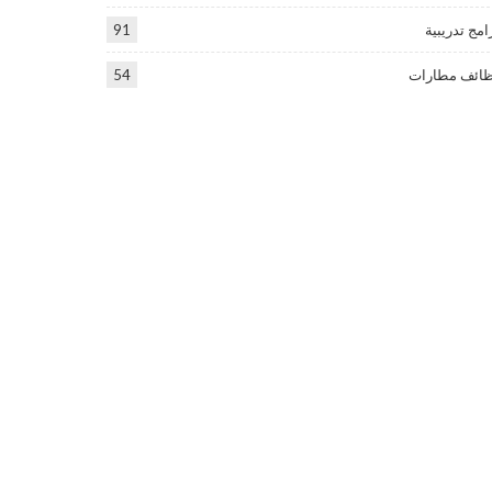
امج تدريبية
91
ائف مطارات
54