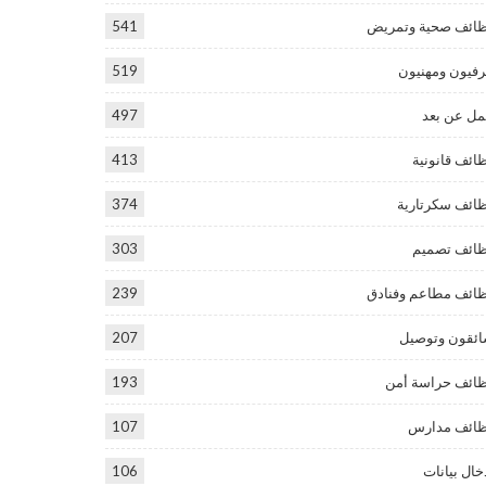
ائف صحية وتمريض
541
فيون ومهنيون
519
ل عن بعد
497
ائف قانونية
413
ائف سكرتارية
374
ائف تصميم
303
ائف مطاعم وفنادق
239
ئقون وتوصيل
207
ائف حراسة أمن
193
ائف مدارس
107
خال بيانات
106