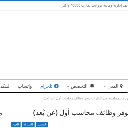
ية ومالية برواتب تقارب 40000 وأكثر
المدن
التخصص
تلجرام
واتساب
لينكد 
رج للمحاسبة في الإمارات توفر وظائف محاسب أول (عن بُعد)
وفر وظائف محاسب أول (عن بُعد)
وظ
ابوظبي
الشارقة
العين