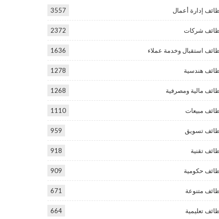
ائف إدارة أعمال
3557
ائف شركات
2372
ائف استقبال وخدمة عملاء
1636
ائف هندسية
1278
ائف مالية ومصرفية
1268
ائف مبيعات
1110
ائف تسويق
959
ائف تقنية
918
ائف حكومية
909
ائف متنوعة
671
ائف تعليمية
664