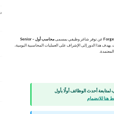
Asp Centers
4 أسابيع منذ
دا
وظائف متميزة بمجال خدمة العملاء لدى Wow Fashion
4 أسابيع منذ
عن توفر شاغر وظيفي بمسمى
محاسب أول – Senior
شواغر وظيفية متميزة بمجال التسويق برواتب تنافسية
ت. يهدف هذا الدور إلى الإشراف على العمليات المحاسبية اليومية،
4 أسابيع منذ
المعتمدة.
فرص عمل إدارية لدى Care24 Health Care برواتب
محفزة
4 أسابيع منذ
وظائف متميزة تعلن عنها طيران أبوظبي بمجالات عدة و
 لمتابعة أحدث الوظائف أولًا بأول
ببيئة عمل احترافية
 هنا للانضمام
4 أسابيع منذ