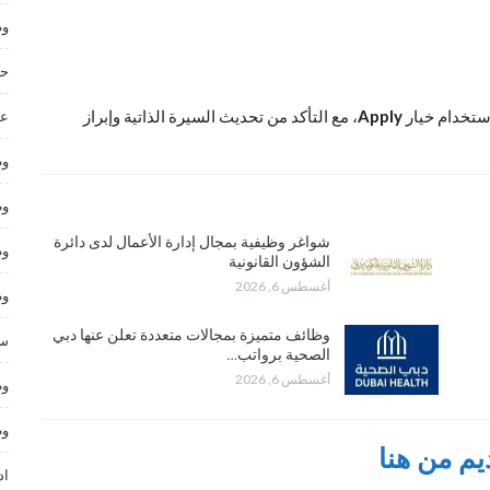
وظ
حر
Apply
، مع التأكد من تحديث السيرة الذاتية وإبراز
عم
وظ
وظ
شواغر وظيفية بمجال إدارة الأعمال لدى دائرة
وظ
الشؤون القانونية
أغسطس 6, 2026
وظ
وظائف متميزة بمجالات متعددة تعلن عنها دبي
سا
الصحية برواتب…
أغسطس 6, 2026
وظ
وظ
يم من هنا
اد