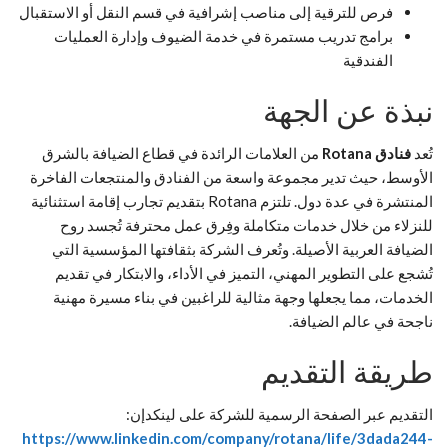
فرص للترقية إلى مناصب إشرافية في قسم النقل أو الاستقبال
برامج تدريب مستمرة في خدمة الضيوف وإدارة العمليات
الفندقية
نبذة عن الجهة
تُعد
فنادق Rotana
من العلامات الرائدة في قطاع الضيافة بالشرق
الأوسط، حيث تدير مجموعة واسعة من الفنادق والمنتجعات الفاخرة
المنتشرة في عدة دول. تلتزم Rotana بتقديم تجارب إقامة استثنائية
للنزلاء من خلال خدمات متكاملة وفِرق عمل محترفة تُجسد روح
الضيافة العربية الأصيلة. وتُعرف الشركة بثقافتها المؤسسية التي
تُشجع على التطوير المهني، التميز في الأداء، والابتكار في تقديم
الخدمات، مما يجعلها وجهة مثالية للراغبين في بناء مسيرة مهنية
ناجحة في عالم الضيافة.
طريقة التقديم
التقديم عبر الصفحة الرسمية للشركة على لينكدإن:
https://www.linkedin.com/company/rotana/life/3dada244-