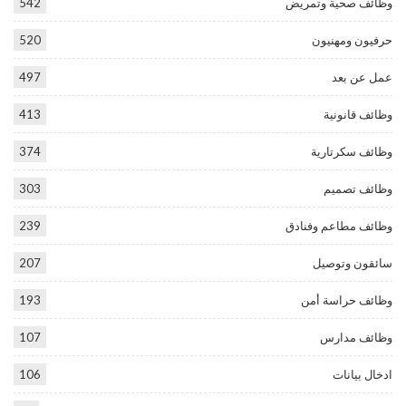
وظائف صحية وتمريض
542
حرفيون ومهنيون
520
عمل عن بعد
497
وظائف قانونية
413
وظائف سكرتارية
374
وظائف تصميم
303
وظائف مطاعم وفنادق
239
سائقون وتوصيل
207
وظائف حراسة أمن
193
وظائف مدارس
107
ادخال بيانات
106