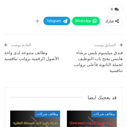
0
شارك
WhatsApp
Telegram
السابق بوست
القادم بوست
فندق ميلينيوم بليس برشاء
وظائف متنوعة لدى واحة
هايتس يفتح باب التوظيف
الأصول الرقمية برواتب تنافسية
لحملة الثانوية فأعلى برواتب
تنافسية
قد يعجبك ايضا
وظائف شركات
وظائف شركات