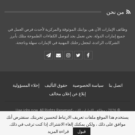
من نحن
وظائف الإمارات الآن هي بوابتك الموثوقة والمركزية لأحدث فرص العمل في
جميع إمارات الدولة. نحن نعمل بجد لنوصل الكفاءات الطموحة مثلك بأبرز
الشركات الرائدة، لنجعل رحلتك المهنية في الإمارات سهلة وناجحة.
اتصل بنا
سياسة الخصوصية
حقوق التأليف
إخلاء المسؤولية
إبلاغ عن إعلان مخالف
© 2026 - وظائف الامارات الان - Uae jobs now. All Rights Reserved.
يستخدم هذا الموقع ملفات تعريف الارتباط لتحسين تجربتك. سنفترض أنك
Website Design:
uaejobsnow
موافق على ذلك ، ولكن يمكنك إلغاء الاشتراك إذا كنت ترغب في ذلك.
قبول
قراءة المزيد