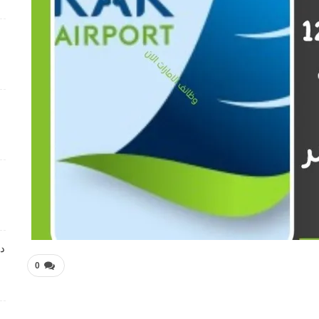
فرص عمل متميزة تعلن عنها Manpower Middle East
4 أسابيع منذ
فرص عمل تعليمية تعلن عنها Colours Castle Nursery
4 أسابيع منذ
وظائف متميزة بمجال خدمة العملاء تعلن عنها Tasc
Outsourcing
4 أسابيع منذ
شواغر عمل ضمن بيئة عمل احترافية لدى Dr . Nicolas &
Asp Centers
4 أسابيع منذ
دا
0
وظائف متميزة بمجال خدمة العملاء لدى Wow Fashion
4 أسابيع منذ