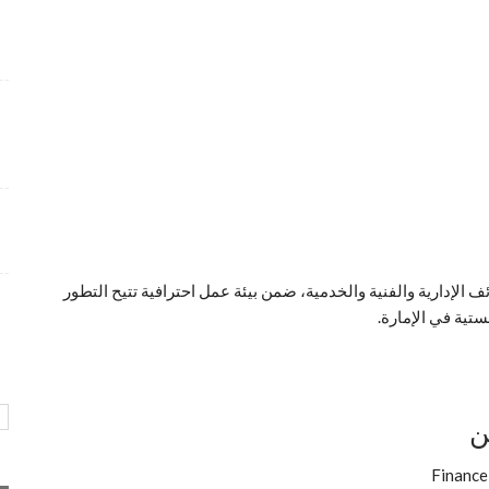
شواغر وظيفية متميزة بمجال التسويق برواتب تنافسية
4 أسابيع منذ
فرص عمل إدارية لدى Care24 Health Care برواتب
محفزة
4 أسابيع منذ
وظائف متميزة تعلن عنها طيران أبوظبي بمجالات عدة و
ببيئة عمل احترافية
4 أسابيع منذ
الإدارية والفنية والخدمية، ضمن بيئة عمل احترافية تتيح التطور
تية في الإمارة.
ن
Finance