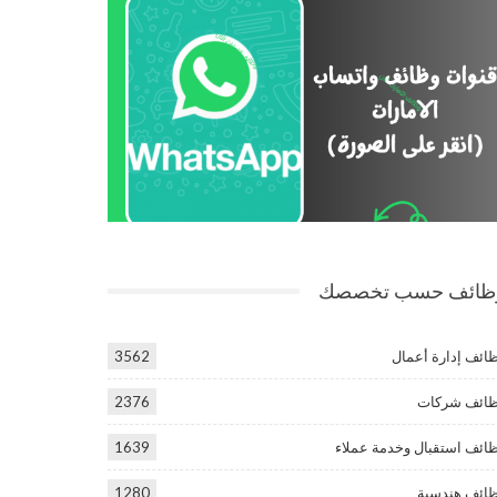
ظائف حسب تخصصك
ائف إدارة أعمال
3562
ائف شركات
2376
ائف استقبال وخدمة عملاء
1639
ائف هندسية
1280