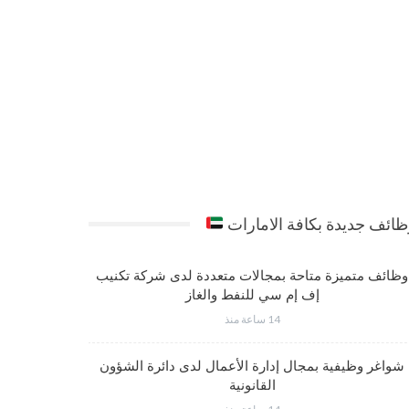
ائف جديدة بكافة الامارات
وظائف متميزة متاحة بمجالات متعددة لدى شركة تكنيب
شواغر وظي
إف إم سي للنفط والغاز
14 ساعة منذ
شواغر وظيفية بمجال إدارة الأعمال لدى دائرة الشؤون
فرص عمل مت
القانونية