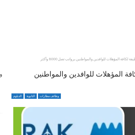
ة يوفر 12 وظيفة لكافة المؤهلات للوافدين والمواطنين
وظ
وظائف متميزة ضمن بيئة عمل مهنية برواتب محفزة
وظائف مطارات
الثانوية
الدبلوم
4 أسابيع منذ
شواغر وظيفية بمجال التمريض لدى Elite Plastic And
Cosmetic Group
4 أسابيع منذ