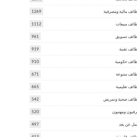
ائف مالية ومصرفية
1269
ائف مبيعات
1112
ائف تسويق
961
ائف تقنية
919
ائف حكومية
910
ائف متنوعة
671
ائف تعليمية
665
ائف صحية وتمريض
542
فيون ومهنيون
520
ل عن بعد
497
ائف قانونية
413