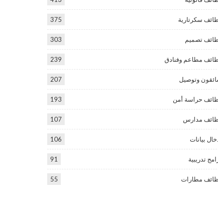
ائف سكرتارية
375
ائف تصميم
303
ائف مطاعم وفنادق
239
ئقون وتوصيل
207
ائف حراسة أمن
193
ائف مدارس
107
خال بيانات
106
امج تدريبية
91
ائف مطارات
55