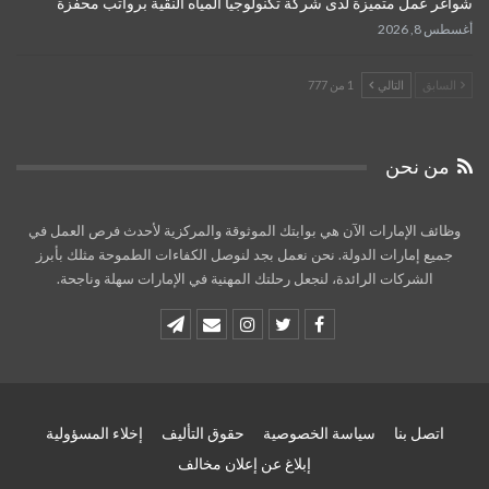
شواغر عمل متميزة لدى شركة تكنولوجيا المياه النقية برواتب محفزة
أغسطس 8, 2026
السابق
التالي
1 من 777
من نحن
وظائف الإمارات الآن هي بوابتك الموثوقة والمركزية لأحدث فرص العمل في
جميع إمارات الدولة. نحن نعمل بجد لنوصل الكفاءات الطموحة مثلك بأبرز
الشركات الرائدة، لنجعل رحلتك المهنية في الإمارات سهلة وناجحة.
اتصل بنا
سياسة الخصوصية
حقوق التأليف
إخلاء المسؤولية
إبلاغ عن إعلان مخالف