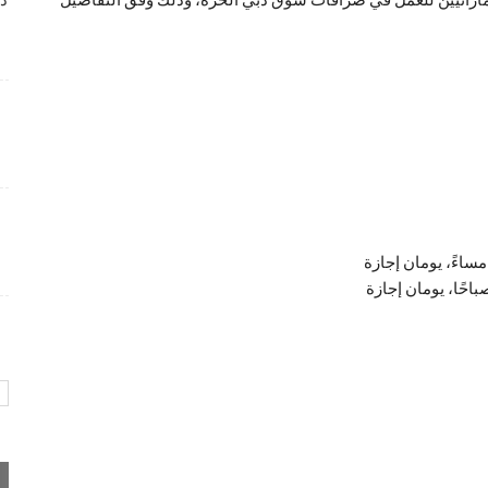
دا
وظائف متميزة بمجال خدمة العملاء لدى Wow Fashion
4 أسابيع منذ
شواغر وظيفية متميزة بمجال التسويق برواتب تنافسية
4 أسابيع منذ
فرص عمل إدارية لدى Care24 Health Care برواتب
محفزة
4 أسابيع منذ