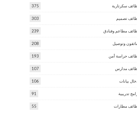
ائف سكرتارية
375
ائف تصميم
303
ائف مطاعم وفنادق
239
ئقون وتوصيل
208
ائف حراسة أمن
193
ائف مدارس
107
خال بيانات
106
امج تدريبية
91
ائف مطارات
55