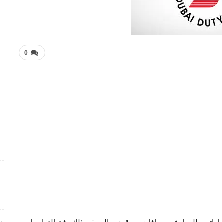
شواغر وظيفية بمجال التمريض لدى Elite Plastic And
Cosmetic Group
4 أسابيع منذ
0
فرص عمل متميزة تعلن عنها Manpower Middle East
4 أسابيع منذ
فرص عمل تعليمية تعلن عنها Colours Castle Nursery
4 أسابيع منذ
وظائف متميزة بمجال خدمة العملاء تعلن عنها Tasc
Outsourcing
4 أسابيع منذ
شواغر عمل ضمن بيئة عمل احترافية لدى Dr . Nicolas &
Asp Centers
4 أسابيع منذ
اراتيين للعمل في صرافات سوق دبي الحرة، وذلك وفق التفاصيل