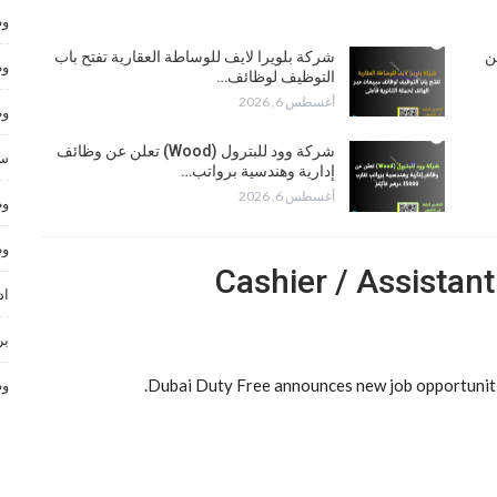
وظ
تعلن عن
شركة بلويرا لايف للوساطة العقارية تفتح باب
وظ
التوظيف لوظائف…
أغسطس 6, 2026
وظ
شركة وود للبترول (Wood) تعلن عن وظائف
سا
إدارية وهندسية برواتب…
أغسطس 6, 2026
وظ
وظ
Cashier / Assistan
اد
بر
Dubai Duty Free announces new job opportuniti
وظ