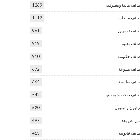
ائف مالية ومصرفية
1269
ائف مبيعات
1112
ائف تسويق
961
ائف تقنية
919
ائف حكومية
910
ائف متنوعة
672
ائف تعليمية
665
ائف صحية وتمريض
542
فيون ومهنيون
520
ل عن بعد
497
ائف قانونية
413