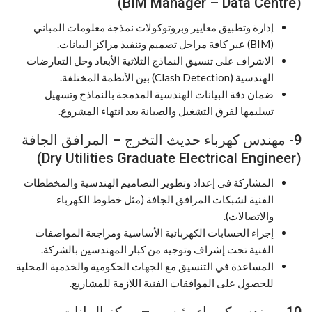
(BIM Manager – Data Centre)
إدارة وتطبيق معايير وبروتوكولات نمذجة معلومات المباني
(BIM) عبر كافة مراحل تصميم وتنفيذ مراكز البيانات.
الاشراف على تنسيق النماذج الثلاثية الأبعاد وحل التعارضات
الهندسية (Clash Detection) بين الأنظمة المختلفة.
ضمان دقة البيانات الهندسية المدمجة بالنماذج وتسهيل
تسليمها لفرق التشغيل والصيانة بعد انتهاء المشروع.
9- مهندس كهرباء حديث التخرج – المرافق الجافة
(Dry Utilities Graduate Electrical Engineer)
المشاركة في إعداد وتطوير التصاميم الهندسية والمخططات
الفنية لشبكات المرافق الجافة (مثل خطوط الكهرباء
والاتصالات).
إجراء الحسابات الكهربائية الأساسية ومراجعة المواصفات
الفنية تحت إشراف وتوجيه من كبار المهندسين بالشركة.
المساعدة في التنسيق مع الجهات الحكومية والخدمية المحلية
للحصول على الموافقات الفنية اللازمة للمشاريع.
10- مهندس كهرباء رئيسي – مركز البيانات