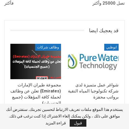
تصل 25000 وأكثر
فأكثر
قد يعجبك ايضا
ابوظبي
وظائف شركات
شواغر عمل متميزة لدى
مجموعة طيران الإمارات
شركة تكنولوجيا المياه النقية
(Emirates) تعلن عن وظائف
برواتب محفزة
لحملة كافة المؤهلات (جميع
الجنسيات)
يستخدم هذا الموقع ملفات تعريف الارتباط لتحسين تجربتك. سنفترض أنك
موافق على ذلك ، ولكن يمكنك إلغاء الاشتراك إذا كنت ترغب في ذلك.
وظائف شركات
وظائف شركات
قبول
قراءة المزيد